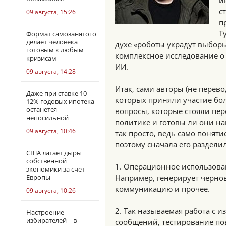
и
с
09 августа, 15:26
п
Т
Формат самозанятого
делает человека
духе «роботы украдут выборы,
готовым к любым
комплексное исследование о
кризисам
ИИ.
09 августа, 14:28
Итак, сами авторы (не перево
Даже при ставке 10-
которых приняли участие бо
12% годовых ипотека
останется
вопросы, которые стояли пе
непосильной
политике и готовы ли они на
09 августа, 10:46
так просто, ведь само понят
поэтому сначала его раздели
США латает дыры
собственной
1. Операционное использовани
экономики за счет
Европы
Например, генерирует чернов
коммуникацию и прочее.
09 августа, 10:26
2. Так называемая работа с и
Настроение
избирателей – в
сообщений, тестирование по