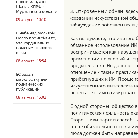
новые мандаты.
Шансы КПРФ в
3. Откровенный обман: здесь
Мурманской области
(создании искусственной об
09 августа, 10:10
заблуждение робозвонках и 
В небе над Москвой
могло произойти то,
Как вы думаете, что из этого
что кардинально
обманное использование ИИ.
поменяет правила
воспринимается как нарушени
игры
применении не «новый инстр
08 августа, 15:54
вредительство. Но дальше на
отношение к таким практикам
ЕС вводит
прибегнувших к ИИ. Проще г
маркировку для
политических
искусственного интеллекта н
публикаций
перестанет симпатизировать 
08 августа, 15:02
С одной стороны, общество в
политическая лояльность ока
Сторонники партии способны
но не обязательно готовы ме
люда должен быть направле