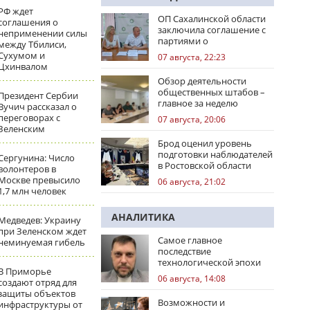
РФ ждет
ОП Сахалинской области
соглашения о
заключила соглашение с
неприменении силы
партиями о
между Тбилиси,
сотрудничестве на
Сухумом и
07 августа, 22:23
выборах
Цхинвалом
Обзор деятельности
общественных штабов –
Президент Сербии
главное за неделю
Вучич рассказал о
переговорах с
07 августа, 20:06
Зеленским
Брод оценил уровень
подготовки наблюдателей
Сергунина: Число
в Ростовской области
волонтеров в
Москве превысило
06 августа, 21:02
1,7 млн человек
АНАЛИТИКА
Медведев: Украину
при Зеленском ждет
Самое главное
неминуемая гибель
последствие
технологической эпохи
В Приморье
06 августа, 14:08
создают отряд для
защиты объектов
Возможности и
инфраструктуры от