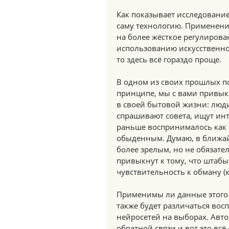
Как показывает исследование
саму технологию. Применени
на более жёсткое регулирова
использованию искусственног
то здесь всё гораздо проще.
В одном из своих прошлых пос
принципе, мы с вами привык
в своей бытовой жизни: люд
спрашивают совета, ищут инт
раньше воспринималось как 
обыденным. Думаю, в ближай
более зрелым, но не обязате
привыкнут к тому, что штабы 
чувствительность к обману (к
Применимы ли данные этого и
также будет различаться во
нейросетей на выборах. Авто
обратной связи и вот это всё