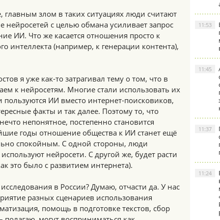
, главным злом в таких ситуациях люди считают
е нейросетей с целью обмана усиливает запрос
11:53
ние ИИ. Что же касается отношения просто к
о интеллекта (например, к генерации контента),
11:45
тов я уже как-то затрагивал тему о том, что в
аем к нейросетям. Многие стали использовать их
и пользуются ИИ вместо интернет-поисковиков,
ересные факты и так далее. Поэтому то, что
нечто непонятное, постепенно становится
11:37
шие годы отношение общества к ИИ станет ещё
льно спокойным. С одной стороны, люди
используют нейросети. С другой же, будет расти
ак это было с развитием интернета).
11:24
сследования в России? Думаю, отчасти да. У нас
сприятие разных сценариев использования
матизация, помощь в подготовке текстов, сбор
 – полагаю, могут восприниматься как