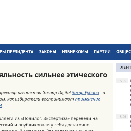
РЫ ПРЕЗИДЕНТА
ЗАКОНЫ
ИЗБИРКОМЫ
ПАРТИИ
ОБЩЕС
ЛЕН
яльность сильнее этического
15:55
иректор агентства Gosapp Digital
Захар Рубцов
- о
ом, как избиратели воспринимают
применение
И
.
15:26
оллеги из «Полилог. Экспертиза» перевели на
усский и опубликовали у себя достаточно