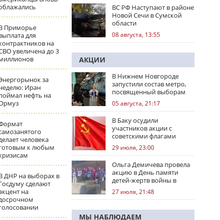
облажались
ВС РФ Наступают в районе
Новой Сечи в Сумской
области
В Приморье
08 августа, 13:55
выплата для
контрактников на
СВО увеличена до 3
миллионов
АКЦИИ
В Нижнем Новгороде
Энергорынок за
запустили состав метро,
неделю: Иран
посвященный выборам
поймал нефть на
Ормуз
05 августа, 21:17
В Баку осудили
Формат
участников акции с
самозанятого
советскими флагами
делает человека
готовым к любым
29 июля, 23:00
кризисам
Ольга Демичева провела
акцию в День памяти
В ДНР на выборах в
детей-жертв войны в
Госдуму сделают
Донбассе
акцент на
27 июля, 21:48
досрочном
голосовании
МЫ НАБЛЮДАЕМ