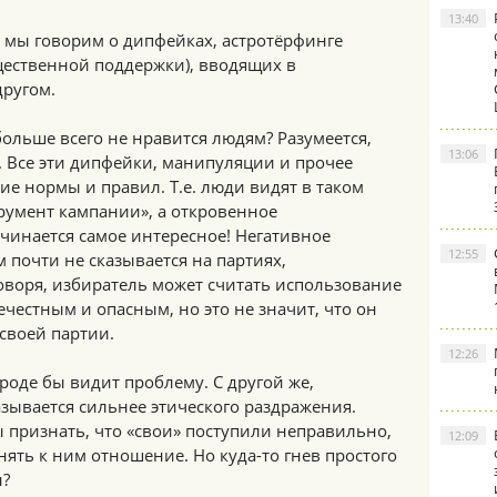
13:40
 мы говорим о дипфейках, астротёрфинге
щественной поддержки), вводящих в
другом.
 больше всего не нравится людям? Разумеется,
13:06
 Все эти дипфейки, манипуляции и прочее
е нормы и правил. Т.е. люди видят в таком
умент кампании», а откровенное
чинается самое интересное! Негативное
12:55
 почти не сказывается на партиях,
оворя, избиратель может считать использование
ечестным и опасным, но это не значит, что он
своей партии.
12:26
роде бы видит проблему. С другой же,
зывается сильнее этического раздражения.
 признать, что «свои» поступили неправильно,
12:09
нять к ним отношение. Но куда-то гнев простого
н?