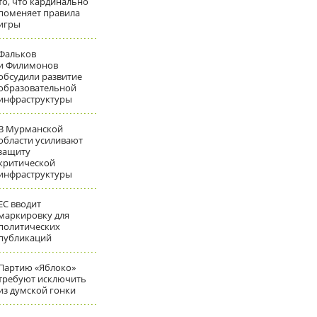
то, что кардинально
поменяет правила
игры
Фальков
и Филимонов
обсудили развитие
образовательной
инфраструктуры
В Мурманской
области усиливают
защиту
критической
инфраструктуры
ЕС вводит
маркировку для
политических
публикаций
Партию «Яблоко»
требуют исключить
из думской гонки