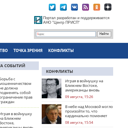
Портал разработан и поддерживается
АНО "Центр ПРИСП"
ТВО
ТОЧКА ЗРЕНИЯ
КОНФЛИКТЫ
ТА СОБЫТИЙ
КОНФЛИКТЫ
Борьба с
Играя в войнушку на
мошенничеством
Ближнем Востоке,
не должна
американцы вновь
подменять собой
облажались
09 августа, 15:26
ограничение прав
граждан
В небе над Москвой могло
произойти то, что
Играя в войнушку
кардинально поменяет
на Ближнем
правила игры
08 августа, 15:54
Востоке,
американцы вновь