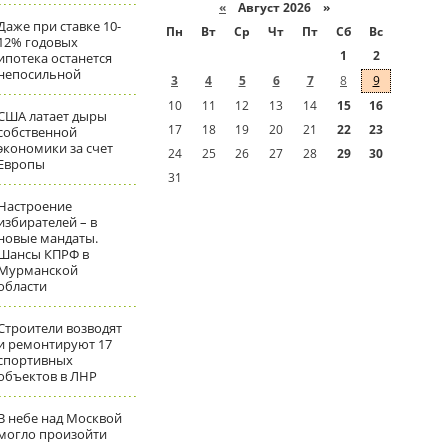
«
Август 2026 »
Даже при ставке 10-
Пн
Вт
Ср
Чт
Пт
Сб
Вс
12% годовых
1
2
ипотека останется
непосильной
3
4
5
6
7
8
9
10
11
12
13
14
15
16
США латает дыры
17
18
19
20
21
22
23
собственной
экономики за счет
24
25
26
27
28
29
30
Европы
31
Настроение
избирателей – в
новые мандаты.
Шансы КПРФ в
Мурманской
области
Строители возводят
и ремонтируют 17
спортивных
объектов в ЛНР
В небе над Москвой
могло произойти