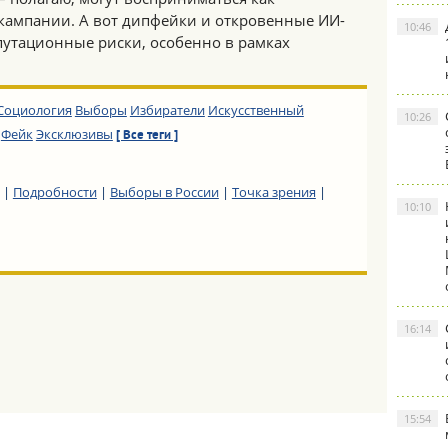
кампании. А вот дипфейки и откровенные ИИ-
10:46
путационные риски, особенно в рамках
Социология
Выборы
Избиратели
Искусственный
10:26
Фейк
Эксклюзивы
[ Все теги ]
|
Подробности
|
Выборы в России
|
Точка зрения
|
10:10
16:14
15:54