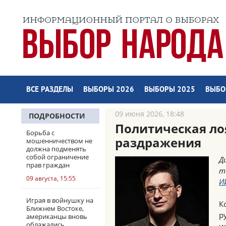
ВСЕ РАЗДЕЛЫ
ВЫБОРЫ 2026
ВЫБОРЫ 2025
ВЫБО
09 июня 2026, 18:48
ПОДРОБНОСТИ
Политическая ло
Борьба с
раздражения
мошенничеством не
должна подменять
собой ограничение
Д
прав граждан
т
09 августа, 15:55
И
Играя в войнушку на
К
Ближнем Востоке,
р
американцы вновь
облажались