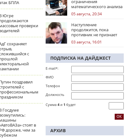
ограничения
атак БПЛА
математического анализа
избирательных кампаний
05 августа, 20:34
В Югре
продолжаются
Наступление
массовые проверки
продолжится, пока
водителей
противник не признает
стратегическое
03 августа, 16:01
АдГ сохраняет
поражение
отрыв,
сложившийся с
ПОДПИСКА НА ДАЙДЖЕСТ
прошлой
электоральной
кампании
E-mail*:
ФИО
Путин поздравил
Телефон
строителей с
профессиональным
Должность
праздником
Сумма
4
и
1
будет
В Госдуме
возмутились:
машины
«АвтоВАЗа» стоят в
РФ дороже, чем за
АРХИВ
рубежом