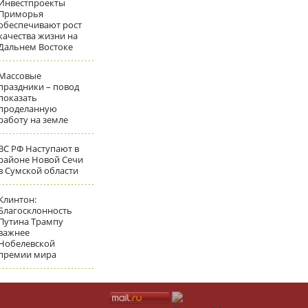
Инвестпроекты
Приморья
обеспечивают рост
качества жизни на
Дальнем Востоке
Массовые
праздники – повод
показать
проделанную
работу на земле
ВС РФ Наступают в
районе Новой Сечи
в Сумской области
Клинтон:
Благосклонность
Путина Трампу
важнее
Нобелевской
премии мира