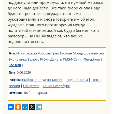
поддакнули или промолчали, но нужный месседж
до кого надо донесли. Все-таки скоро снова надо
будет встречаться с государственными
руководителями и снова говорить им об этом.
Фундаментального противоречия между
политикой и экономикой как будто бы нет, хотя
разговоры на ПМЭФ выдают, что все же
недовольство есть.
Игнатовский Ярослав
Греф Герман
Мордашов Алексей
Теги:
Экономика
Валюта
Рубли
Деньги
ПМЭФ
Санкт-Петербург
[
Все теги ]
6.06.2026
Дата:
Выбор народа: эксклюзив
|
Подробности
|
Точка
Рубрики:
зрения
|
Общество
|
Санкт-Петербург
Выбор народа
Источник: