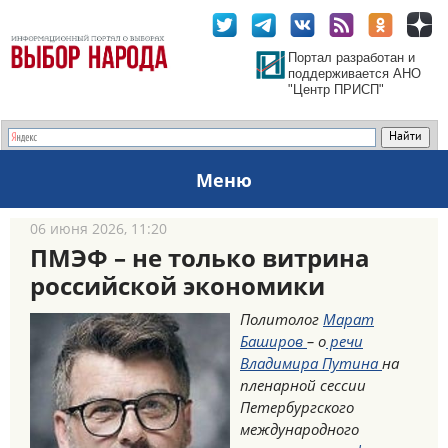
Портал разработан и
поддерживается АНО
"Центр ПРИСП"
Меню
06 июня 2026, 11:20
ПМЭФ – не только витрина
российской экономики
Политолог
Марат
Баширов
– о
речи
Владимира Путина
на
пленарной сессии
Петербургского
международного