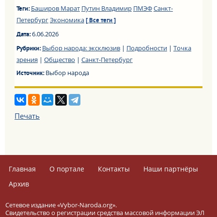
Баширов Марат
Путин Владимир
ПМЭФ
Санкт-
Теги:
Петербург
Экономика
[ Все теги ]
6.06.2026
Дата:
Выбор народа: эксклюзив
|
Подробности
|
Точка
Рубрики:
зрения
|
Общество
|
Санкт-Петербург
Выбор народа
Источник:
Печать
Главная
О портале
Контакты
Наши партнёры
Архив
Сетевое издание «Vybor-Naroda.org».
Свидетельство о регистрации средства массовой информации ЭЛ