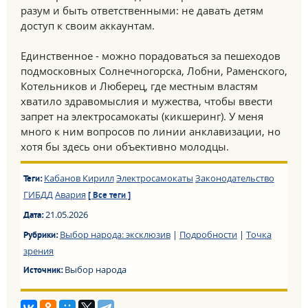
разум и быть ответственными: не давать детям
доступ к своим аккаунтам.
Единственное - можно порадоваться за пешеходов
подмосковных Солнечногорска, Лобни, Раменского,
Котельников и Люберец, где местным властям
хватило здравомыслия и мужества, чтобы ввести
запрет на электросамокаты (кикшеринг). У меня
много к ним вопросов по линии анклавизации, но
хотя бы здесь они объективно молодцы.
Кабанов Кирилл
Электросамокаты
Законодательство
Теги:
ГИБДД
Авария
[ Все теги ]
21.05.2026
Дата:
Выбор народа: эксклюзив
|
Подробности
|
Точка
Рубрики:
зрения
Выбор народа
Источник: