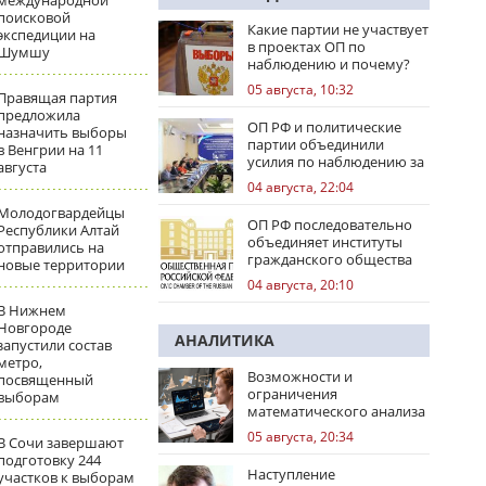
международной
поисковой
Какие партии не участвует
экспедиции на
в проектах ОП по
Шумшу
наблюдению и почему?
05 августа, 10:32
Правящая партия
предложила
ОП РФ и политические
назначить выборы
партии объединили
в Венгрии на 11
усилия по наблюдению за
августа
выборами
04 августа, 22:04
Молодогвардейцы
ОП РФ последовательно
Республики Алтай
объединяет институты
отправились на
гражданского общества
новые территории
04 августа, 20:10
В Нижнем
Новгороде
АНАЛИТИКА
запустили состав
метро,
Возможности и
посвященный
ограничения
выборам
математического анализа
избирательных кампаний
05 августа, 20:34
В Сочи завершают
подготовку 244
Наступление
участков к выборам