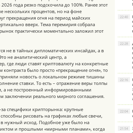
 2026 года резко подскочила до 100%. Ранее этот
не нескольких процентов, но на фоне
22:40
г прекращения огня на период майских
ертикально вверх. Тема перемирия собрала
рынок практически моментально заложил этот
22:28
тся не в тайных дипломатических инсайдах, а в
Это не аналитический центр, а
р, где люди ставят криптовалюту на конкретные
 контракта было просто «прекращение огня», то
сприняли новость о локальном режиме тишины
22:16
олнение ставки. То есть – отражение веры толпы
ки, а не построенный информированными
ом заключении реального мирного соглашения.
-за специфики крипторынка: крупные
22:04
 способны рисовать на графиках любые свечи,
в нужный исход. Подобное уже было на
ликтом и прошлыми «мирными планами», когда
21:54