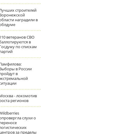
Лучших строителей
Воронежской
области наградили в
облдуме
110 ветеранов СВО
баллотируются в
Госдуму по спискам
партий
Памфилова:
Выборы в России
пройдут в
экстремальной
ситуации
Москва - локомотив
роста регионов
Wildberries
опровергла слухи о
переносе
логистических
центров за пределы