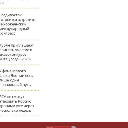
РФ
Владивосток
готовится встретить
Тихоокеанский
международный
конгресс
Курян приглашают
принять участие в
видеоконкурсе
«Отец года - 2026»
У финансового
блока Японии есть
лишь один
правильный путь
ВСУ не смогут
атаковать Россию
дронами уже через
несколько недель