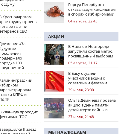
Госдуму
Горсуд Петербурга
отказал двум кандидатам
в спорах с избиркомами
В Краснодарском
04 августа, 22:43
крае трудоустроены
четыре тысячи
ветеранов СВО
АКЦИИ
Движение «За
В Нижнем Новгороде
будущие
запустили состав метро,
поколения»
посвященный выборам
поддержало
порядка 100
05 августа, 21:17
предприятий
В Баку осудили
участников акции с
Калининградский
советскими флагами
избирком
зарегистрировал
29 июля, 23:00
списки КПРФ и
ЛДПР
Ольга Демичева провела
акцию в День памяти
детей-жертв войны в
В Улан-Удэ проходит
Донбассе
фестиваль ТОС
27 июля, 21:48
Завершился II заезд
МЫ НАБЛЮДАЕМ