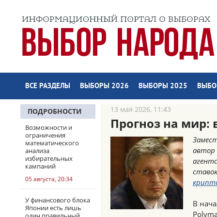
ВСЕ РАЗДЕЛЫ
ВЫБОРЫ 2026
ВЫБОРЫ 2025
ВЫБО
13 мая 2026, 11:43
ПОДРОБНОСТИ
Прогноз на мир: 
Возможности и
ограничения
Замест
математического
автор 
анализа
избирательных
агент
кампаний
ставок
05 августа, 20:34
крипт
У финансового блока
В нача
Японии есть лишь
Polyma
один правильный