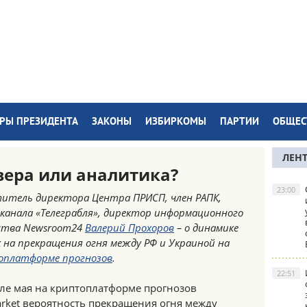
РЫ ПРЕЗИДЕНТА
ЗАКОНЫ
ИЗБИРКОМЫ
ПАРТИИ
ОБЩЕС
ЛЕН
вера или аналитика?
23:00
итель директора Центра ПРИСП, член РАПК,
канала «Телеграбля», директор информационного
ства Newsroom24
Валерий Прохоров
– о динамике
 на прекращения огня между РФ и Украиной на
оплатформе прогнозов
.
22:51
ле мая на криптоплатформе прогнозов
rket вероятность прекращения огня между