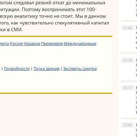
 потом следовал резкий откат до минимальных
итуации. Поэтому воспринимать этот 100-
ескую аналитику точно не стоит. Мы в данном
ого, как чувствительно спекулятивный капитал
21:42
вки в СМИ.
люта
Россия
Украина
Перемирие
Международные
21:29
|
Подробности
|
Точка зрения
|
Эксперты Центра
21:17
21:05