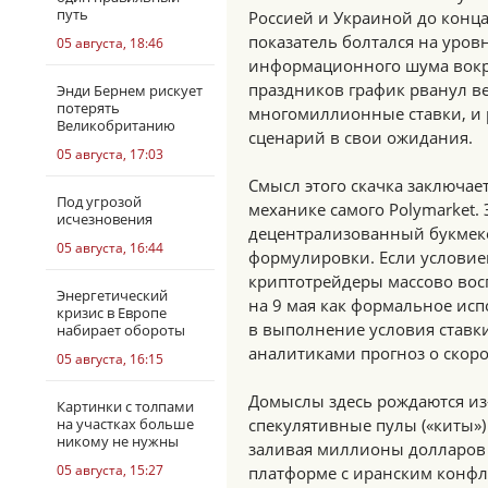
путь
Россией и Украиной до конца
показатель болтался на уров
05 августа, 18:46
информационного шума вокру
праздников график рванул в
Энди Бернем рискует
потерять
многомиллионные ставки, и 
Великобританию
сценарий в свои ожидания.
05 августа, 17:03
Смысл этого скачка заключае
Под угрозой
механике самого Polymarket. 
исчезновения
децентрализованный букмеке
05 августа, 16:44
формулировки. Если условием
криптотрейдеры массово во
Энергетический
на 9 мая как формальное исп
кризис в Европе
в выполнение условия став
набирает обороты
аналитиками прогноз о скор
05 августа, 16:15
Домыслы здесь рождаются из
Картинки с толпами
на участках больше
спекулятивные пулы («киты»)
никому не нужны
заливая миллионы долларов 
05 августа, 15:27
платформе с иранским конф