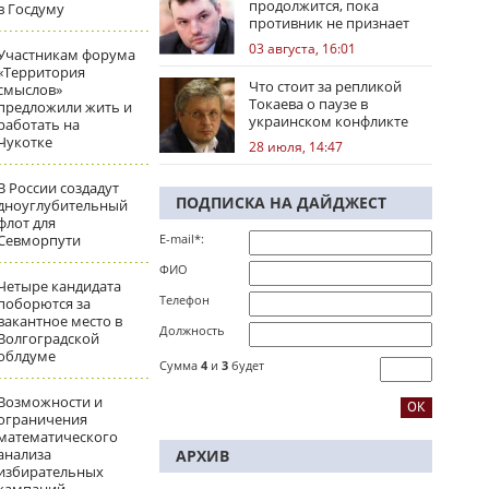
продолжится, пока
в Госдуму
противник не признает
стратегическое
03 августа, 16:01
Участникам форума
поражение
«Территория
Что стоит за репликой
смыслов»
Токаева о паузе в
предложили жить и
украинском конфликте
работать на
Чукотке
28 июля, 14:47
В России создадут
ПОДПИСКА НА ДАЙДЖЕСТ
дноуглубительный
флот для
Севморпути
E-mail*:
ФИО
Четыре кандидата
Телефон
поборются за
вакантное место в
Должность
Волгоградской
облдуме
Сумма
4
и
3
будет
Возможности и
ограничения
математического
анализа
АРХИВ
избирательных