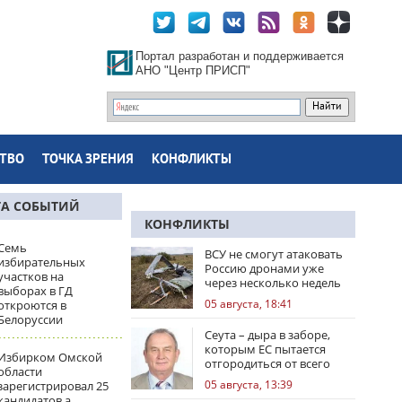
Портал разработан и поддерживается
АНО "Центр ПРИСП"
ТВО
ТОЧКА ЗРЕНИЯ
КОНФЛИКТЫ
ТА СОБЫТИЙ
КОНФЛИКТЫ
Семь
ВСУ не смогут атаковать
избирательных
Россию дронами уже
участков на
через несколько недель
выборах в ГД
05 августа, 18:41
откроются в
Белоруссии
Сеута – дыра в заборе,
которым ЕС пытается
Избирком Омской
отгородиться от всего
области
мира
05 августа, 13:39
зарегистрировал 25
кандидатов а