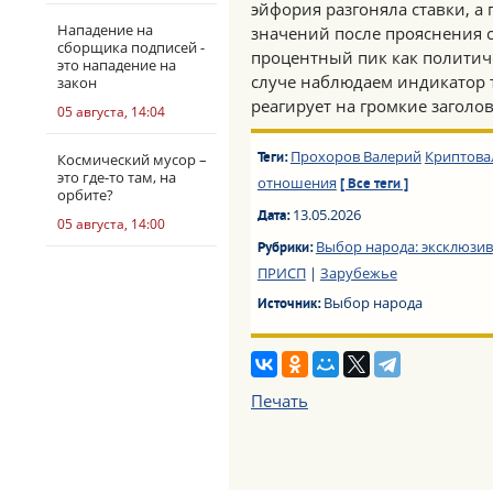
эйфория разгоняла ставки, а
Нападение на
значений после прояснения с
сборщика подписей -
процентный пик как политич
это нападение на
случе наблюдаем индикатор т
закон
реагирует на громкие заголо
05 августа, 14:04
Прохоров Валерий
Криптова
Космический мусор –
Теги:
это где-то там, на
отношения
[ Все теги ]
орбите?
13.05.2026
Дата:
05 августа, 14:00
Выбор народа: эксклюзив
Рубрики:
ПРИСП
|
Зарубежье
Выбор народа
Источник:
Печать