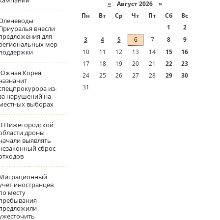
кампаний
«
Август 2026 »
Пн
Вт
Ср
Чт
Пт
Сб
Вс
Оленеводы
1
2
Приуралья внесли
предложения для
3
4
5
6
7
8
9
региональных мер
поддержки
10
11
12
13
14
15
16
17
18
19
20
21
22
23
Южная Корея
24
25
26
27
28
29
30
назначит
31
спецпрокурора из-
за нарушений на
местных выборах
В Нижегородской
области дроны
начали выявлять
незаконный сброс
отходов
Миграционный
учет иностранцев
по месту
пребывания
предложили
ужесточить