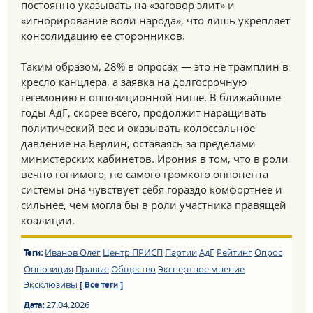
постоянно указывать на «заговор элит» и
«игнорирование воли народа», что лишь укрепляет
консолидацию ее сторонников.
Таким образом, 28% в опросах — это не трамплин в
кресло канцлера, а заявка на долгосрочную
гегемонию в оппозиционной нише. В ближайшие
годы АдГ, скорее всего, продолжит наращивать
политический вес и оказывать колоссальное
давление на Берлин, оставаясь за пределами
министерских кабинетов. Ирония в том, что в роли
вечно гонимого, но самого громкого оппонента
системы она чувствует себя гораздо комфортнее и
сильнее, чем могла бы в роли участника правящей
коалиции.
Иванов Олег
Центр ПРИСП
Партии
АдГ
Рейтинг
Опрос
Теги:
Оппозиция
Правые
Общество
Экспертное мнение
Эксклюзивы
[ Все теги ]
27.04.2026
Дата: