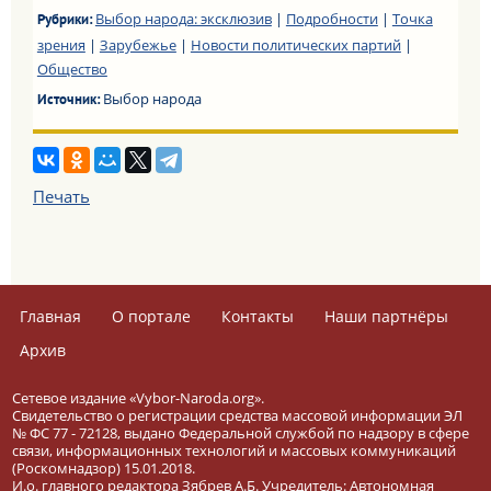
Выбор народа: эксклюзив
|
Подробности
|
Точка
Рубрики:
зрения
|
Зарубежье
|
Новости политических партий
|
Общество
Выбор народа
Источник:
Печать
Главная
О портале
Контакты
Наши партнёры
Архив
Сетевое издание «Vybor-Naroda.org».
Свидетельство о регистрации средства массовой информации ЭЛ
№ ФС 77 - 72128, выдано Федеральной службой по надзору в сфере
связи, информационных технологий и массовых коммуникаций
(Роскомнадзор) 15.01.2018.
И.о. главного редактора Зябрев А.Б. Учредитель: Автономная