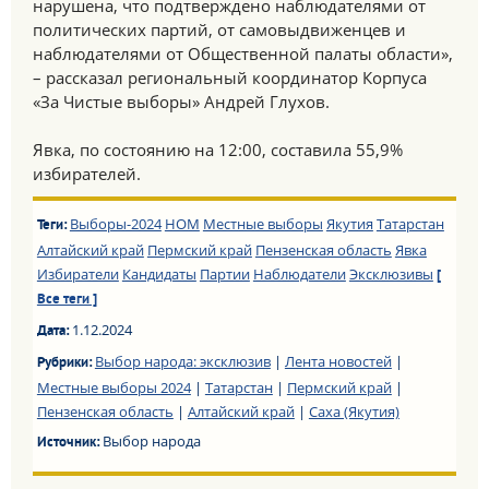
нарушена, что подтверждено наблюдателями от
политических партий, от самовыдвиженцев и
наблюдателями от Общественной палаты области»,
– рассказал региональный координатор Корпуса
«За Чистые выборы» Андрей Глухов.
Явка, по состоянию на 12:00, составила 55,9%
избирателей.
Выборы-2024
НОМ
Местные выборы
Якутия
Татарстан
Теги:
Алтайский край
Пермский край
Пензенская область
Явка
Избиратели
Кандидаты
Партии
Наблюдатели
Эксклюзивы
[
Все теги ]
1.12.2024
Дата:
Выбор народа: эксклюзив
|
Лента новостей
|
Рубрики:
Местные выборы 2024
|
Татарстан
|
Пермский край
|
Пензенская область
|
Алтайский край
|
Саха (Якутия)
Выбор народа
Источник: