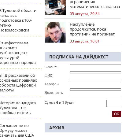
ограничения
математического анализа
В Тульской области
избирательных кампаний
05 августа, 20:34
началась
подготовка к100-
Наступление
летию
продолжится, пока
Новомосковска
противник не признает
стратегическое
03 августа, 16:01
Этнофестивали
поражение
знакомят
кузбассовцев с
ПОДПИСКА НА ДАЙДЖЕСТ
культурой
коренных народов
E-mail*:
В ГД рассказали об
ФИО
основных правилах
Телефон
оборота цифровой
валюты
Должность
История кандидата
Сумма
6
и
1
будет
Куликова – не
ошибка системы
Соглашение по
АРХИВ
Ормузу может
означать для США