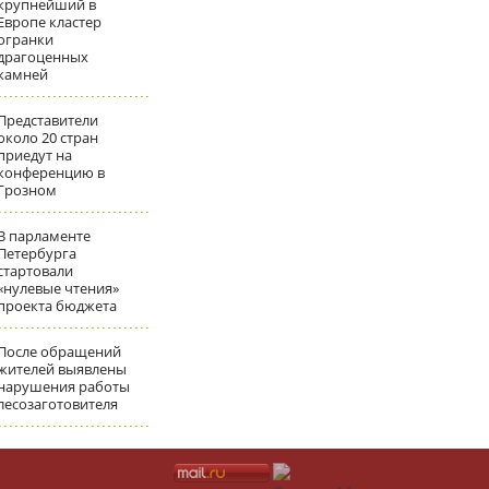
крупнейший в
Европе кластер
огранки
драгоценных
камней
Представители
около 20 стран
приедут на
конференцию в
Грозном
В парламенте
Петербурга
стартовали
«нулевые чтения»
проекта бюджета
После обращений
жителей выявлены
нарушения работы
лесозаготовителя