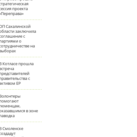
стратегическая
сессия проекта
«Переправа»
ОП Сахалинской
области заключила
соглашение с
партиями о
сотрудничестве на
выборах
В Котласе прошла
встреча
представителей
правительства с
активом ЕР
Волонтеры
помогают
тюменцам,
оказавшимся в зоне
паводка
В Смоленске
создадут