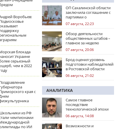
детей» очередным
бредом
ОП Сахалинской области
заключила соглашение с
Андрей Воробьев:
партиями о
Подмосковье
сотрудничестве на
07 августа, 22:23
оказывает
выборах
поддержку
Обзор деятельности
региональным
общественных штабов –
аграриям
главное за неделю
07 августа, 20:06
Морская блокада
наносит Украине
Брод оценил уровень
более серьезный
подготовки наблюдателей
ущерб, чем в 2022
в Ростовской области
году
06 августа, 21:02
Поздравление
губернатора
АНАЛИТИКА
Приморского края с
Днем
Самое главное
физкультурника
последствие
технологической эпохи
Школьники из РФ
06 августа, 14:08
стали чемпионами
Международной
Возможности и
олимпиады по ИИ