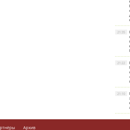
21:35
21:22
21:10
ртнёры
Архив