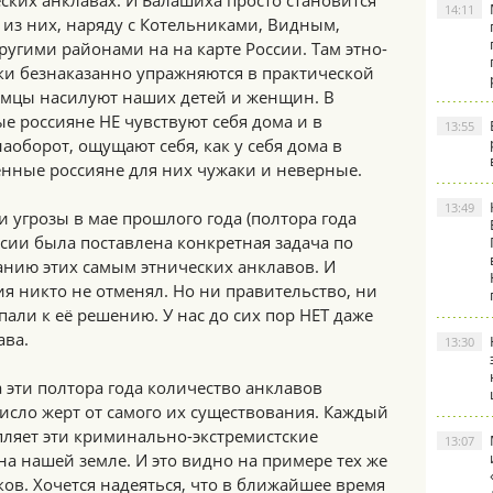
ских анклавах. И Балашиха просто становится
14:11
из них, наряду с Котельниками, Видным,
угими районами на на карте России. Там этно-
ки безнаказанно упражняются в практической
емцы насилуют наших детей и женщин. В
е россияне НЕ чувствуют себя дома и в
13:55
аоборот, ощущают себя, как у себя дома в
енные россияне для них чужаки и неверные.
13:49
и угрозы в мае прошлого года (полтора года
ссии была поставлена конкретная задача по
нию этих самым этнических анклавов. И
я никто не отменял. Но ни правительство, ни
пали к её решению. У нас до сих пор НЕТ даже
ава.
13:30
 эти полтора года количество анклавов
число жерт от самого их существования. Каждый
пляет эти криминально-экстремистские
13:07
а нашей земле. И это видно на примере тех же
в. Хочется надеяться, что в ближайшее время