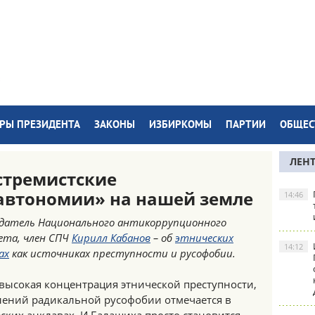
РЫ ПРЕЗИДЕНТА
ЗАКОНЫ
ИЗБИРКОМЫ
ПАРТИИ
ОБЩЕС
ЛЕН
стремистские
автономии» на нашей земле
14:46
датель Национального антикоррупционного
ета, член СПЧ
Кирилл Кабанов
– об
этнических
14:12
ах
как источниках преступности и русофобии.
высокая концентрация этнической преступности,
лений радикальной русофобии отмечается в