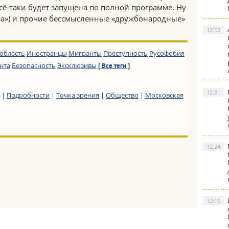
сё-таки будет запущена по полной программе. Ну
ра») и прочие бессмысленные «дружбонародные»
12:52
область
Иностранцы
Мигранты
Преступность
Русофобия
нта
Безопасность
Эксклюзивы
[ Все теги ]
12:31
|
Подробности
|
Точка зрения
|
Общество
|
Московская
12:24
12:10