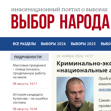
ВСЕ РАЗДЕЛЫ
ВЫБОРЫ 2026
ВЫБОРЫ 2025
ВЫБО
26 ноября 2024, 14:31
ПОДРОБНОСТИ
Криминально-эк
Массовые праздники
«национальные 
– повод показать
проделанную работу
на земле
Предсе
комит
08 августа, 14:11
анклав
История кандидата
Куликова – не ошибка
Самая 
системы
прояв
08 августа, 10:34