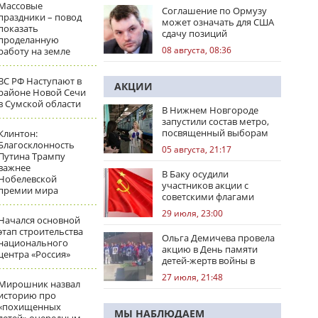
Массовые
Соглашение по Ормузу
праздники – повод
может означать для США
показать
сдачу позиций
проделанную
08 августа, 08:36
работу на земле
ВС РФ Наступают в
АКЦИИ
районе Новой Сечи
в Сумской области
В Нижнем Новгороде
запустили состав метро,
посвященный выборам
Клинтон:
Благосклонность
05 августа, 21:17
Путина Трампу
важнее
В Баку осудили
Нобелевской
участников акции с
премии мира
советскими флагами
29 июля, 23:00
Начался основной
этап строительства
Ольга Демичева провела
национального
акцию в День памяти
центра «Россия»
детей-жертв войны в
Донбассе
27 июля, 21:48
Мирошник назвал
историю про
«похищенных
МЫ НАБЛЮДАЕМ