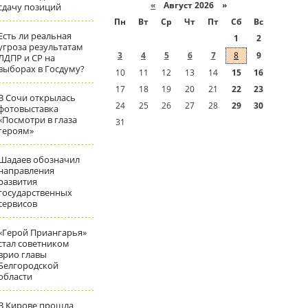
«
Август 2026 »
сдачу позиций
Пн
Вт
Ср
Чт
Пт
Сб
Вс
Есть ли реальная
1
2
угроза результатам
3
4
5
6
7
8
9
ЛДПР и СР на
выборах в Госдуму?
10
11
12
13
14
15
16
17
18
19
20
21
22
23
В Сочи открылась
24
25
26
27
28
29
30
фотовыставка
«Посмотри в глаза
31
героям»
Шадаев обозначил
направления
развития
государственных
сервисов
«Герой Приангарья»
стал советником
врио главы
Белгородской
области
В Кирове прошла