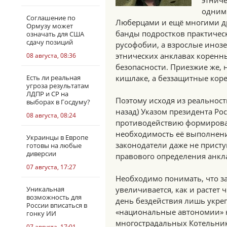
этниче
одним 
Соглашение по
Люберцами и ещё многими др
Ормузу может
банды подростков практичес
означать для США
сдачу позиций
русофобии, а взрослые иноз
этнических анклавах коренны
08 августа, 08:36
безопасности. Приезжие же, н
Есть ли реальная
кишлаке, а беззащитные кор
угроза результатам
ЛДПР и СР на
Поэтому исходя из реальност
выборах в Госдуму?
назад) Указом президента Ро
08 августа, 08:24
противодействию формирова
необходимость её выполнени
Украинцы в Европе
законодатели даже не присту
готовы на любые
диверсии
правового определения анкл
07 августа, 17:27
Необходимо понимать, что за
Уникальная
увеличивается, как и растет 
возможность для
день бездействия лишь укре
России вписаться в
«национальные автономии» н
гонку ИИ
многострадальных Котельнико
07 августа, 17:01