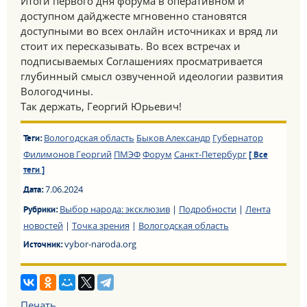
Итоги первого дня форума в оперативном и
доступном дайджесте мгновенно становятся
доступными во всех онлайн источниках и вряд ли
стоит их пересказывать. Во всех встречах и
подписываемых Соглашениях просматривается
глубинный смысл озвученной идеологии развития
Вологодчины.
Так держать, Георгий Юрьевич!
Вологодская область
Быков Александр
Губернатор
Теги:
Филимонов Георгий
ПМЭФ
Форум
Санкт-Петербург
[ Все
теги ]
7.06.2024
Дата:
Выбор народа: эксклюзив
|
Подробности
|
Лента
Рубрики:
новостей
|
Точка зрения
|
Вологодская область
vybor-naroda.org
Источник:
Печать