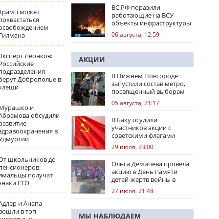
ВС РФ поразили
Трамп может
работающие на ВСУ
похвастаться
объекты инфраструктуры
освобождением
и центры логистики
06 августа, 12:59
Гилмана
Эксперт Леонков:
АКЦИИ
Российские
подразделения
В Нижнем Новгороде
берут Доброполье в
запустили состав метро,
клещи
посвященный выборам
05 августа, 21:17
Мурашко и
Абрамова обсудили
В Баку осудили
развитие
участников акции с
здравоохранения в
советскими флагами
Удмуртии
29 июля, 23:00
От школьников до
Ольга Демичева провела
пенсионеров:
акцию в День памяти
ямальцы получат
детей-жертв войны в
знаки ГТО
Донбассе
27 июля, 21:48
Адлер и Анапа
вошли в топ
МЫ НАБЛЮДАЕМ