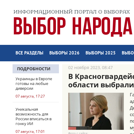
ВСЕ РАЗДЕЛЫ
ВЫБОРЫ 2026
ВЫБОРЫ 2025
ВЫБО
02 ноября 2023, 08:47
ПОДРОБНОСТИ
В Красногвардей
Украинцы в Европе
области выбрали
готовы на любые
диверсии
Г
07 августа, 17:27
а
Д
Уникальная
возможность для
с
России вписаться в
п
гонку ИИ
м
07 августа, 17:01
Фото с сайта: