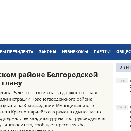
РЫ ПРЕЗИДЕНТА
ЗАКОНЫ
ИЗБИРКОМЫ
ПАРТИИ
ОБЩЕС
ЛЕН
ском районе Белгородской
 главу
19:16
алина Руденко назначена на должность главы
дминистрации Красногвардейского района.
епутаты на 3-м заседании Муниципального
19:04
овета Красногвардейского района единогласно
оддержали её кандидатуру на пост руководителя
униципалитета, сообщает пресс-служба