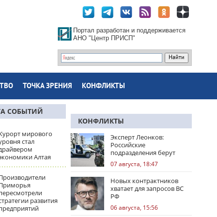
Портал разработан и поддерживается
АНО "Центр ПРИСП"
ТВО
ТОЧКА ЗРЕНИЯ
КОНФЛИКТЫ
ТА СОБЫТИЙ
КОНФЛИКТЫ
Курорт мирового
Эксперт Леонков:
уровня стал
Российские
драйвером
подразделения берут
экономики Алтая
Доброполье в клещи
07 августа, 18:47
Производители
Новых контрактников
Приморья
хватает для запросов ВС
пересмотрели
РФ
стратегии развития
06 августа, 15:56
предприятий