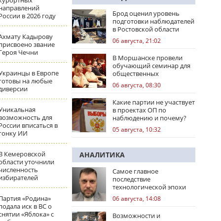
курортных
направлений
Брод оценил уровень
России в 2026 году
подготовки наблюдателей
в Ростовской области
Ахмату Кадырову
06 августа, 21:02
присвоено звание
Героя Чечни
В Моршанске провели
обучающий семинар для
Украинцы в Европе
общественных
готовы на любые
наблюдателей
06 августа, 08:30
диверсии
Какие партии не участвует
Уникальная
в проектах ОП по
возможность для
наблюдению и почему?
России вписаться в
05 августа, 10:32
гонку ИИ
В Кемеровской
АНАЛИТИКА
области уточнили
численность
Самое главное
избирателей
последствие
технологической эпохи
Партия «Родина»
06 августа, 14:08
подала иск в ВС о
снятии «Яблока» с
Возможности и