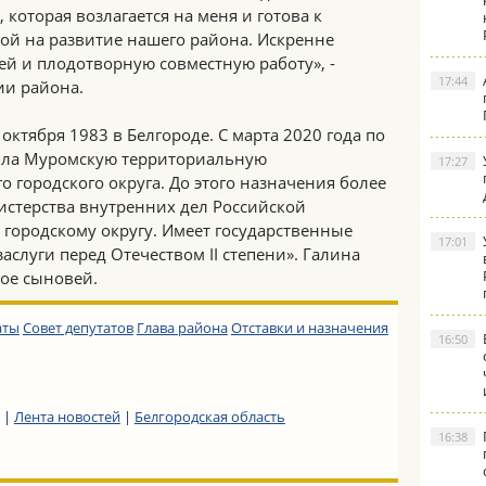
 которая возлагается на меня и готова к
ой на развитие нашего района. Искренне
й и плодотворную совместную работу», -
17:44
ии района.
октября 1983 в Белгороде. С марта 2020 года по
ляла Муромскую территориальную
17:27
городского округа. До этого назначения более
истерства внутренних дел Российской
городскому округу. Имеет государственные
17:01
аслуги перед Отечеством II степени». Галина
вое сыновей.
аты
Совет депутатов
Глава района
Отставки и назначения
16:50
|
Лента новостей
|
Белгородская область
16:38