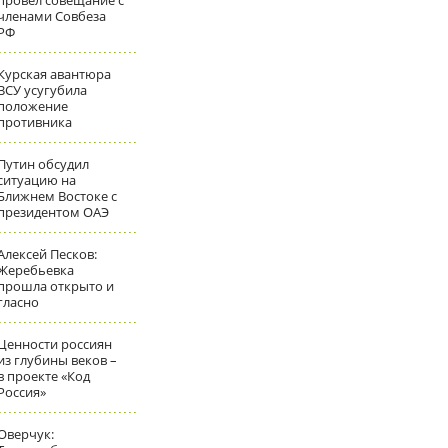
провел совещание с
членами Совбеза
РФ
Курская авантюра
ВСУ усугубила
положение
противника
Путин обсудил
ситуацию на
Ближнем Востоке с
президентом ОАЭ
Алексей Песков:
Жеребьевка
прошла открыто и
гласно
Ценности россиян
из глубины веков –
в проекте «Код
Россия»
Оверчук: