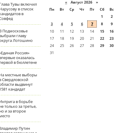
«
Август 2026 »
Глава Тувы включил
Нарусову в список
Пн
Вт
Ср
Чт
Пт
Сб
Вс
кандидатов в
1
2
Совфед
3
4
5
6
7
8
9
В Подмосковье
10
11
12
13
14
15
16
выбрали главу
17
18
19
20
21
22
23
округа Лотошино
24
25
26
27
28
29
30
«Единая Россия»
31
впервые оказалась
первой в бюллетене
На местные выборы
в Свердловской
области выдвинут
1581 кандидат
Интрига в борьбе
не только за третье,
но и за второе
место
Владимир Путин