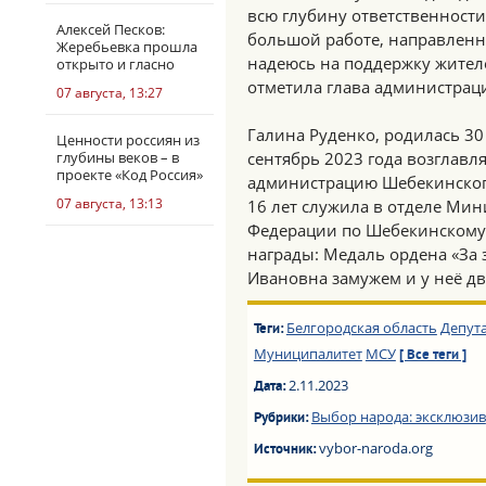
всю глубину ответственности,
Алексей Песков:
большой работе, направленн
Жеребьевка прошла
надеюсь на поддержку жителе
открыто и гласно
отметила глава администрац
07 августа, 13:27
Галина Руденко, родилась 30 
Ценности россиян из
глубины веков – в
сентябрь 2023 года возглав
проекте «Код Россия»
администрацию Шебекинского 
07 августа, 13:13
16 лет служила в отделе Мин
Федерации по Шебекинскому 
награды: Медаль ордена «За з
Ивановна замужем и у неё д
Белгородская область
Депут
Теги:
Муниципалитет
МСУ
[ Все теги ]
2.11.2023
Дата:
Выбор народа: эксклюзив
Рубрики:
vybor-naroda.org
Источник: