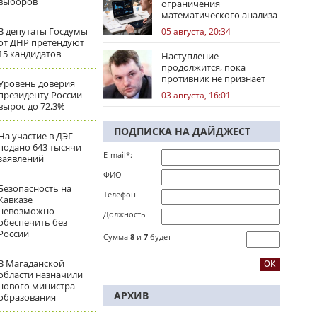
выборов
ограничения
математического анализа
избирательных кампаний
В депутаты Госдумы
05 августа, 20:34
от ДНР претендуют
15 кандидатов
Наступление
продолжится, пока
противник не признает
Уровень доверия
стратегическое
президенту России
03 августа, 16:01
поражение
вырос до 72,3%
ПОДПИСКА НА ДАЙДЖЕСТ
На участие в ДЭГ
подано 643 тысячи
E-mail*:
заявлений
ФИО
Безопасность на
Телефон
Кавказе
невозможно
Должность
обеспечить без
России
Сумма
8
и
7
будет
В Магаданской
области назначили
нового министра
АРХИВ
образования