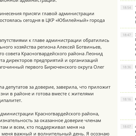
айонной администрации.
18:54
инесения присяги главой администрации
состоялась сегодня в ЦКР «Юбилейный» города
18:47
путствиями к главе администрации обратились
ого хозяйства региона Алексей Ботвиньев,
о совета Красногвардейского района Леонид
та директоров предприятий и организаций
агочинный первого Бирюченского округа Олег
18:36
а депутатов за доверие, заверила, что приложит
зни в районе и готова вместе с жителями
18:16
ипалитет.
 администрации Красногвардейского района,
изнательность за оказанное доверие членам
там и всем, кто поддерживал меня на
18:07
я меня важный и волнительный день. Я осознаю