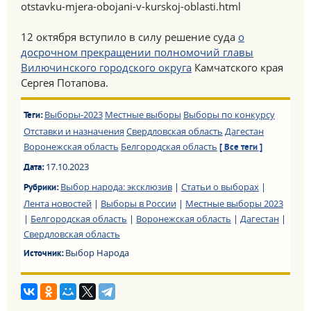
otstavku-mjera-obojani-v-kurskoj-oblasti.html
12 октября вступило в силу решение суда
о
досрочном прекращении полномочий главы
Вилючинского городского округа
Камчатского края
Сергея Потапова.
Выборы-2023
Местные выборы
Выборы по конкурсу
Теги:
Отставки и назначения
Свердловская область
Дагестан
Воронежская область
Белгородская область
[ Все теги ]
17.10.2023
Дата:
Выбор народа: эксклюзив
|
Статьи о выборах
|
Рубрики:
Лента новостей
|
Выборы в России
|
Местные выборы 2023
|
Белгородская область
|
Воронежская область
|
Дагестан
|
Свердловская область
Выбор Народа
Источник: