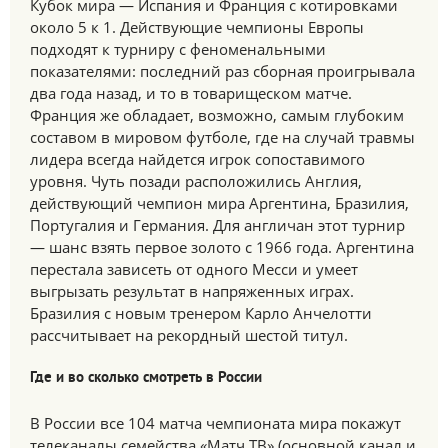
Кубок мира — Испания и Франция с котировками
около 5 к 1. Действующие чемпионы Европы
подходят к турниру с феноменальными
показателями: последний раз сборная проигрывала
два года назад, и то в товарищеском матче.
Франция же обладает, возможно, самым глубоким
составом в мировом футболе, где на случай травмы
лидера всегда найдется игрок сопоставимого
уровня. Чуть позади расположились Англия,
действующий чемпион мира Аргентина, Бразилия,
Португалия и Германия. Для англичан этот турнир
— шанс взять первое золото с 1966 года. Аргентина
перестала зависеть от одного Месси и умеет
выгрызать результат в напряженных играх.
Бразилия с новым тренером Карло Анчелотти
рассчитывает на рекордный шестой титул.
Где и во сколько смотреть в России
В России все 104 матча чемпионата мира покажут
телеканалы семейства «Матч ТВ» (основной канал и