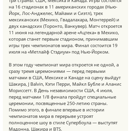
три страны: США, Мексика и Канада. Игры состоятся
на 16 стадионах в 11 американских городах (Нью-
Йорк, Лос-Анджелес, Майами и Сиэтл), трех
мексиканских (Мехико, Гвадалахара, Монтеррей) и
двух канадских (Торонто, Ванкувер). Матч откроется
11 июня на легендарной арене «Ацтека» в Мехико,
которая станет первым стадионом, принимавшим
игры трех чемпионатов мира. Финал состоится 19
июля на «Метлайф Стэдиум» под Нью-Йорком.
В этом году чемпионат мира откроется не одной, а
сразу тремя церемониями — перед первыми
матчами в США, Мексике и Канаде на сцену выйдут
Шакира, J Balvin, Кэти Перри, Майкл Бубле и Аланис
Мориссетт. В День независимости США, 4 июля,
перед матчами 1/8 финала пройдут специальные
церемонии, посвященные 250-летию страны.
Помимо этого, в финале впервые в истории
чемпионатов мира в перерыве устроят
полноценное шоу в стиле Супербоула — выступят
Мадонна, Шакира и BTS.