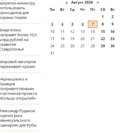
«
Август 2026 »
запретил министру
использовать
Пн
Вт
Ср
Чт
Пт
Сб
Вс
крокодилов для
1
2
охраны тюрем
3
4
5
6
7
8
9
Энергетики
10
11
12
13
14
15
16
направят более 10,5
17
18
19
20
21
22
23
млрд рублей на
развитие
24
25
26
27
28
29
30
Ставрополья
31
Мировой автопром
переживает кризис
Чернышенко и
Кравцов
поприветствовали
участников проекта
«Кольцо открытий»
Александр Рудаков
оценил риск
«венесуэльского
сценария» для Кубы