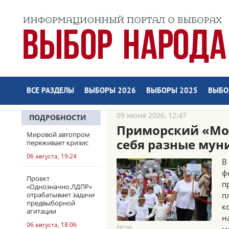
ВСЕ РАЗДЕЛЫ
ВЫБОРЫ 2026
ВЫБОРЫ 2025
ВЫБО
09 июня 2026, 12:47
ПОДРОБНОСТИ
Приморский «Мол
Мировой автопром
себя разные мун
переживает кризис
06 августа, 19:24
В
ф
Проект
п
«Однозначно.ЛДПР»
отрабатывает задачи
п
предвыборной
к
агитации
н
06 августа, 18:06
Автор: