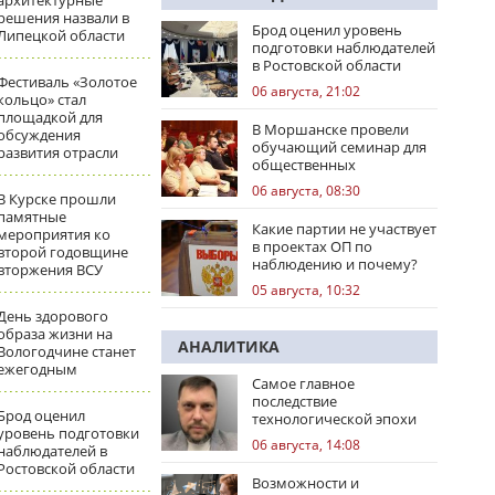
архитектурные
решения назвали в
Брод оценил уровень
Липецкой области
подготовки наблюдателей
в Ростовской области
Фестиваль «Золотое
06 августа, 21:02
кольцо» стал
площадкой для
В Моршанске провели
обсуждения
обучающий семинар для
развития отрасли
общественных
наблюдателей
06 августа, 08:30
В Курске прошли
памятные
Какие партии не участвует
мероприятия ко
в проектах ОП по
второй годовщине
наблюдению и почему?
вторжения ВСУ
05 августа, 10:32
День здорового
образа жизни на
АНАЛИТИКА
Вологодчине станет
ежегодным
Самое главное
последствие
Брод оценил
технологической эпохи
уровень подготовки
06 августа, 14:08
наблюдателей в
Ростовской области
Возможности и