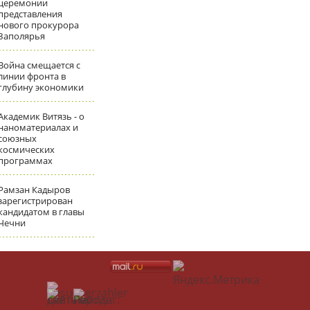
церемонии
представления
нового прокурора
Заполярья
Война смещается с
линии фронта в
глубину экономики
Академик Витязь - о
наноматериалах и
союзных
космических
программах
Рамзан Кадыров
зарегистрирован
кандидатом в главы
Чечни