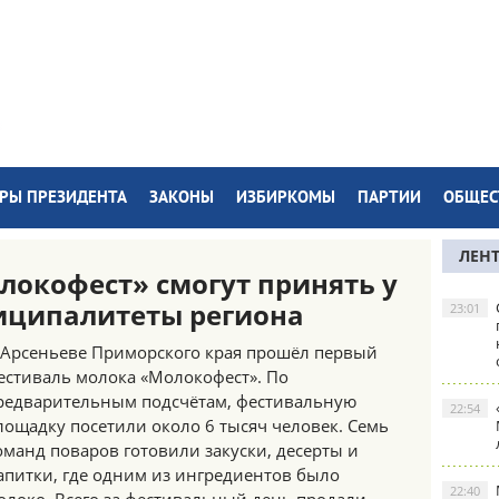
РЫ ПРЕЗИДЕНТА
ЗАКОНЫ
ИЗБИРКОМЫ
ПАРТИИ
ОБЩЕС
ЛЕН
окофест» смогут принять у
иципалитеты региона
23:01
 Арсеньеве Приморского края прошёл первый
естиваль молока «Молокофест». По
редварительным подсчётам, фестивальную
22:54
лощадку посетили около 6 тысяч человек. Семь
оманд поваров готовили закуски, десерты и
апитки, где одним из ингредиентов было
22:40