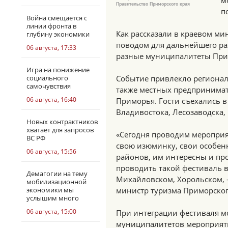
м
Правительство Приморского края
п
Война смещается с
линии фронта в
Как рассказали в краевом ми
глубину экономики
поводом для дальнейшего ра
06 августа, 17:33
разные муниципалитеты При
Игра на понижение
социального
Событие привлекло региона
самочувствия
также местных предпринимат
06 августа, 16:40
Приморья. Гости съехались в
Владивостока, Лесозаводска,
Новых контрактников
хватает для запросов
«Сегодня проводим мероприя
ВС РФ
свою изюминку, свои особен
06 августа, 15:56
районов, им интересны и про
проводить такой фестиваль в
Демагогии на тему
Михайловском, Хорольском, –
мобилизационной
экономики мы
министр туризма Приморског
услышим много
06 августа, 15:00
При интеграции фестиваля м
муниципалитетов мероприят