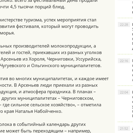
олоко. Всего за фестивальный день продали
очти 4,5 тысячи порций блюд.
нистерстве туризма, успех мероприятия стал
22:28
звития фестиваля, который могут проводить
морья.
льных производителей молокопродукции, а
елей и гостей, приехавших из разных уголков
 Арсеньев из Хороля, Черниговки, Уссурийска,
22:16
 Чугуевского и Ольгинского муниципалитетов.
тия во многих муниципалитетах, и каждое имеет
ности. В Арсеньев люди приехали из разных
дукция, и атмосфера праздника. В планах –
22:04
 других муниципалитетах – Черниговском,
 где сильное сельское хозяйство», – отметила
о края Наталья Набойченко.
олока в событийный календарь других
21:52
ие может быть переходящим – например,