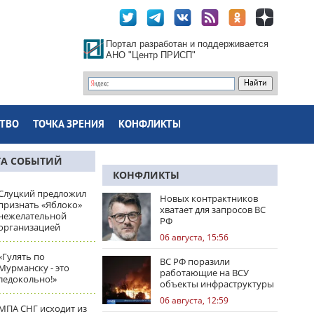
Портал разработан и поддерживается
АНО "Центр ПРИСП"
ТВО
ТОЧКА ЗРЕНИЯ
КОНФЛИКТЫ
ТА СОБЫТИЙ
КОНФЛИКТЫ
Слуцкий предложил
Новых контрактников
признать «Яблоко»
хватает для запросов ВС
нежелательной
РФ
организацией
06 августа, 15:56
«Гулять по
ВС РФ поразили
Мурманску - это
работающие на ВСУ
ледокольно!»
объекты инфраструктуры
и центры логистики
06 августа, 12:59
МПА СНГ исходит из