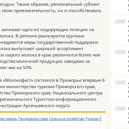
егодно. Таким образом, региональный субъект
 свою привлекательность, но и способствовать
21:38
 занимает одно из лидирующих позиции на
олока. В регионе реализуются крупные
недряются меры государственной поддержки.
олока выпускают широкий ассортимент
21:27
и сырого молока в крае увеличился более чем
зводства молочной продукции заводами за
лее чем на 50%.
а «Молокофест» состоялся в Приморье впервые 6
21:15
ии министерства туризма Приморского края,
йства Приморского края, Национального центра
, регионального Туристско-информационного
министрации Арсеньевского округа.
21:02
Фестиваль
Продовольствие
Сельское хозяйство
Туризм
[