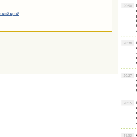
20:50
ский край
20:38
20:27
20:15
19:53