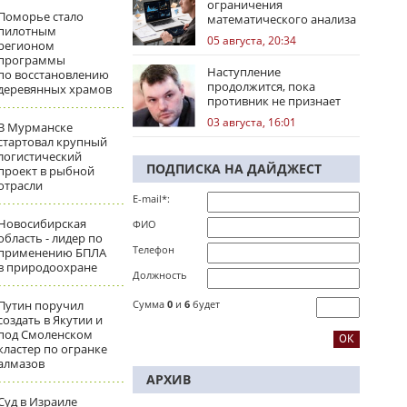
ограничения
Поморье стало
математического анализа
пилотным
избирательных кампаний
05 августа, 20:34
регионом
программы
Наступление
по восстановлению
продолжится, пока
деревянных храмов
противник не признает
стратегическое
03 августа, 16:01
В Мурманске
поражение
стартовал крупный
логистический
ПОДПИСКА НА ДАЙДЖЕСТ
проект в рыбной
отрасли
E-mail*:
Новосибирская
ФИО
область - лидер по
Телефон
применению БПЛА
в природоохране
Должность
Путин поручил
Сумма
0
и
6
будет
создать в Якутии и
под Смоленском
кластер по огранке
алмазов
АРХИВ
Суд в Израиле