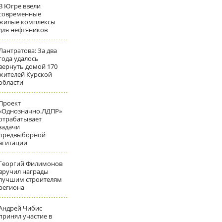
В Югре ввели
современные
жилые комплексы
для нефтяников
Лантратова: За два
года удалось
вернуть домой 170
жителей Курской
области
Проект
«Однозначно.ЛДПР»
отрабатывает
задачи
предвыборной
агитации
Георгий Филимонов
вручил награды
лучшим строителям
региона
Андрей Чибис
принял участие в