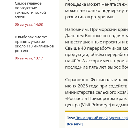
Самое главное
площадка может меняться еж
последствие
может не только подчеркнуть
технологической
развитию агротуризма.
эпохи
06 августа, 14:08
Напомним, Приморский край
Дальнем Востоке по надоям м
В выборах смогут
принять участие
инвестиционные проекты и в
около 113 миллионов
Свыше 40 переработчиков м
россиян
продукции, объём переработк
06 августа, 13:17
на 40%. А ассортимент прои
последние пять лет вырос бо
Справочно. Фестиваль молок
июня 2026 года при содейств
министерства сельского хозя
«Россия» в Приморском крае
центра (Visit Primorye) и ад
Приморский край
Арсеньев
Теги:
Все теги ]