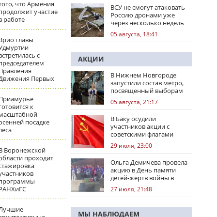
того, что Армения
ВСУ не смогут атаковать
продолжит участие
Россию дронами уже
в работе
через несколько недель
05 августа, 18:41
Врио главы
Удмуртии
встретилась с
АКЦИИ
председателем
Правления
В Нижнем Новгороде
Движения Первых
запустили состав метро,
посвященный выборам
Приамурье
05 августа, 21:17
готовится к
масштабной
В Баку осудили
осенней посадке
участников акции с
леса
советскими флагами
29 июля, 23:00
В Воронежской
области проходит
Ольга Демичева провела
стажировка
акцию в День памяти
участников
детей-жертв войны в
программы
Донбассе
РАНХиГС
27 июля, 21:48
Лучшие
МЫ НАБЛЮДАЕМ