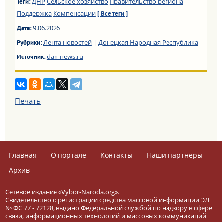
ДНР
Сельское хозяйство
Правительство региона
Теги:
Поддержка
Компенсации
[ Все теги ]
9.06.2026
Дата:
Лента новостей
|
Донецкая Народная Республика
Рубрики:
dan-news.ru
Источник:
Печать
Главная
О портале
Контакты
Наши партнёры
Архив
Сетевое издание «Vybor-Naroda.org».
Свидетельство о регистрации средства массовой информации ЭЛ
№ ФС 77 - 72128, выдано Федеральной службой по надзору в сфере
связи, информационных технологий и массовых коммуникаций