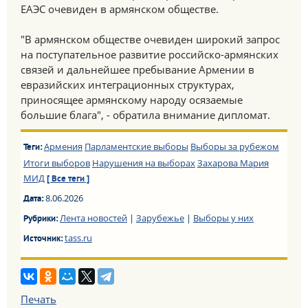
ЕАЭС очевиден в армянском обществе.
"В армянском обществе очевиден широкий запрос
на поступательное развитие российско-армянских
связей и дальнейшее пребывание Армении в
евразийских интеграционных структурах,
приносящее армянскому народу осязаемые
большие блага", - обратила внимание дипломат.
Армения
Парламентские выборы
Выборы за рубежом
Теги:
Итоги выборов
Нарушения на выборах
Захарова Мария
МИД
[ Все теги ]
8.06.2026
Дата:
Лента новостей
|
Зарубежье
|
Выборы у них
Рубрики:
tass.ru
Источник:
Печать