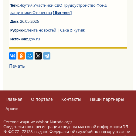
Якутия
Участники СВО
Трудоустройство
Фонд
Теги:
защитники Отечества
[ Все теги ]
26.05.2026
Дата:
Лента новостей
|
Саха (Якутия)
Рубрики:
gov.ru
Источник:
Печать
Главная
О портале
Контакты
Наши партнёры
Архив
Сетевое издание «Vybor-Naroda.org».
Свидетельство о регистрации средства массовой информации ЭЛ
№ ФС 77 - 72128, выдано Федеральной службой по надзору в сфере