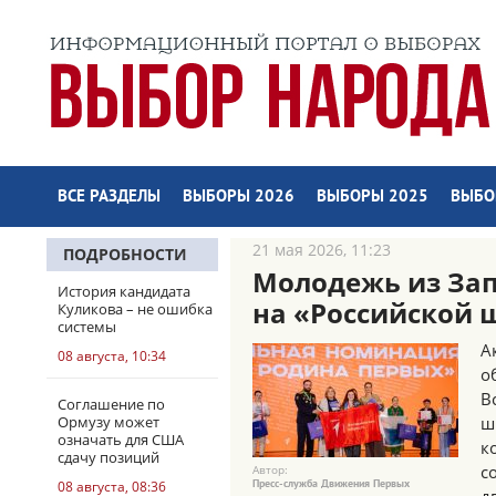
ВСЕ РАЗДЕЛЫ
ВЫБОРЫ 2026
ВЫБОРЫ 2025
ВЫБО
21 мая 2026, 11:23
ПОДРОБНОСТИ
Молодежь из Зап
История кандидата
на «Российской 
Куликова – не ошибка
системы
А
08 августа, 10:34
о
В
Соглашение по
Ормузу может
ш
означать для США
к
сдачу позиций
с
Автор:
08 августа, 08:36
Пресс-служба Движения Первых