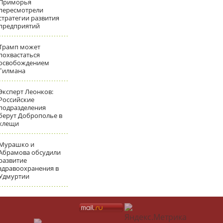
Приморья
пересмотрели
стратегии развития
предприятий
Трамп может
похвастаться
освобождением
Гилмана
Эксперт Леонков:
Российские
подразделения
берут Доброполье в
клещи
Мурашко и
Абрамова обсудили
развитие
здравоохранения в
Удмуртии