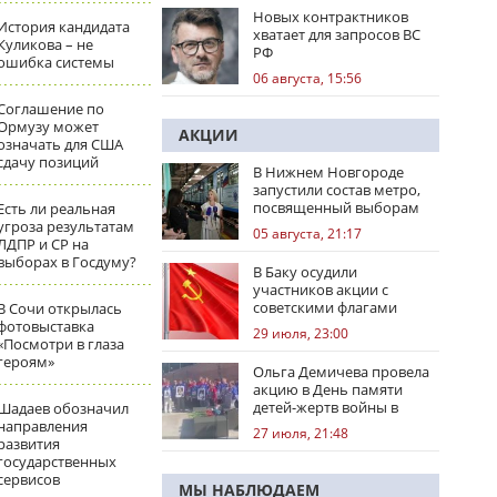
Новых контрактников
История кандидата
хватает для запросов ВС
Куликова – не
РФ
ошибка системы
06 августа, 15:56
Соглашение по
Ормузу может
АКЦИИ
означать для США
сдачу позиций
В Нижнем Новгороде
запустили состав метро,
посвященный выборам
Есть ли реальная
угроза результатам
05 августа, 21:17
ЛДПР и СР на
выборах в Госдуму?
В Баку осудили
участников акции с
советскими флагами
В Сочи открылась
фотовыставка
29 июля, 23:00
«Посмотри в глаза
героям»
Ольга Демичева провела
акцию в День памяти
детей-жертв войны в
Шадаев обозначил
Донбассе
направления
27 июля, 21:48
развития
государственных
сервисов
МЫ НАБЛЮДАЕМ