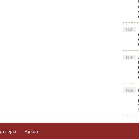
18:54
18:47
18:36
ртнёры
Архив