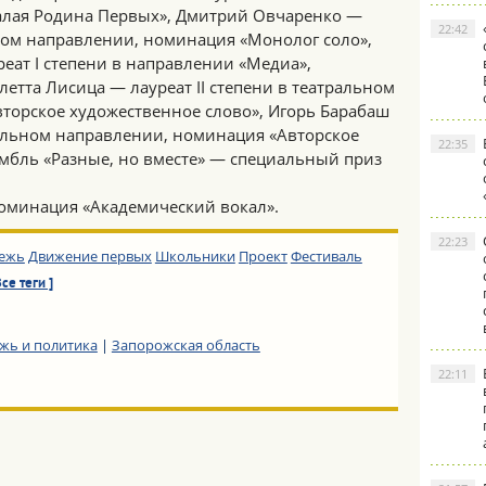
лая Родина Первых», Дмитрий Овчаренко —
22:42
ьном направлении, номинация «Монолог соло»,
еат I степени в направлении «Медиа»,
етта Лисица — лауреат II степени в театральном
торское художественное слово», Игорь Барабаш
тральном направлении, номинация «Авторское
22:35
амбль «Разные, но вместе» — специальный приз
оминация «Академический вокал».
22:23
ежь
Движение первых
Школьники
Проект
Фестиваль
Все теги ]
жь и политика
|
Запорожская область
22:11