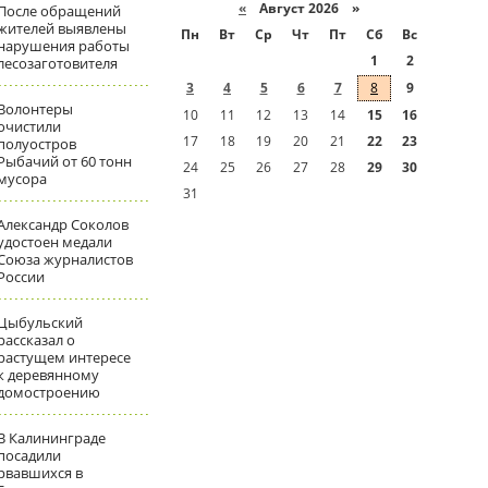
«
Август 2026 »
После обращений
жителей выявлены
Пн
Вт
Ср
Чт
Пт
Сб
Вс
нарушения работы
1
2
лесозаготовителя
3
4
5
6
7
8
9
Волонтеры
10
11
12
13
14
15
16
очистили
17
18
19
20
21
22
23
полуостров
Рыбачий от 60 тонн
24
25
26
27
28
29
30
мусора
31
Александр Соколов
удостоен медали
Союза журналистов
России
Цыбульский
рассказал о
растущем интересе
к деревянному
домостроению
В Калининграде
посадили
рвавшихся в