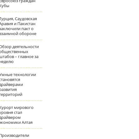
Евросоюз граждан
Кубы
Турция, Саудовская
Аравия и Пакистан
заключили пакт о
взаимной обороне
Обзор деятельности
общественных
штабов – главное за
неделю
Умные технологии
становятся
драйверами
развития
территорий
Курорт мирового
уровня стал
драйвером
экономики Алтая
Производители