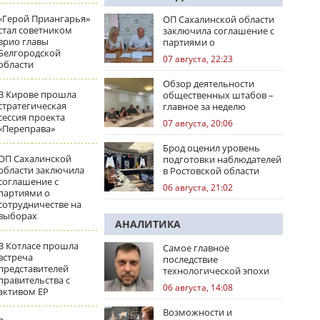
«Герой Приангарья»
ОП Сахалинской области
стал советником
заключила соглашение с
врио главы
партиями о
Белгородской
сотрудничестве на
07 августа, 22:23
области
выборах
Обзор деятельности
В Кирове прошла
общественных штабов –
стратегическая
главное за неделю
сессия проекта
07 августа, 20:06
«Переправа»
Брод оценил уровень
ОП Сахалинской
подготовки наблюдателей
области заключила
в Ростовской области
соглашение с
06 августа, 21:02
партиями о
сотрудничестве на
выборах
АНАЛИТИКА
В Котласе прошла
Самое главное
встреча
последствие
представителей
технологической эпохи
правительства с
06 августа, 14:08
активом ЕР
Возможности и