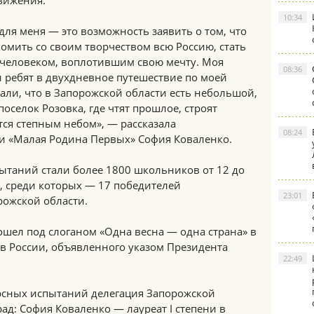
вижения.
10:34
для меня — это возможность заявить о том, что
омить со своим творчеством всю Россию, стать
человеком, воплотившим свою мечту. Моя
08:36
и ребят в двухдневное путешествие по моей
али, что в Запорожской области есть небольшой,
селок Розовка, где чтят прошлое, строят
тся степным небом», — рассказала
08:24
и «Малая Родина Первых» София Коваленко.
таний стали более 1800 школьников от 12 до
ы, среди которых — 17 победителей
23:01
рожской области.
шел под слоганом «Одна весна — одна страна» в
в России, объявленного указом Президента
22:49
рсных испытаний делегация Запорожской
ад: София Коваленко — лауреат I степени в