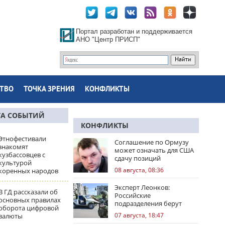
Портал разработан и поддерживается
АНО "Центр ПРИСП"
ТВО
ТОЧКА ЗРЕНИЯ
КОНФЛИКТЫ
ТА СОБЫТИЙ
КОНФЛИКТЫ
Этнофестивали
Соглашение по Ормузу
знакомят
может означать для США
кузбассовцев с
сдачу позиций
культурой
08 августа, 08:36
коренных народов
Эксперт Леонков:
В ГД рассказали об
Российские
основных правилах
подразделения берут
оборота цифровой
Доброполье в клещи
07 августа, 18:47
валюты