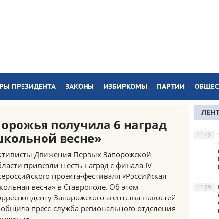
РЫ ПРЕЗИДЕНТА
ЗАКОНЫ
ИЗБИРКОМЫ
ПАРТИИ
ОБЩЕС
ЛЕН
орожья получила 6 наград
школьной весне»
11:42
ктивисты Движения Первых Запорожской
бласти привезли шесть наград с финала IV
сероссийского проекта-фестиваля «Российская
кольная весна» в Ставрополе. Об этом
11:29
орреспонденту Запорожского агентства новостей
ообщила пресс-служба регионального отделения