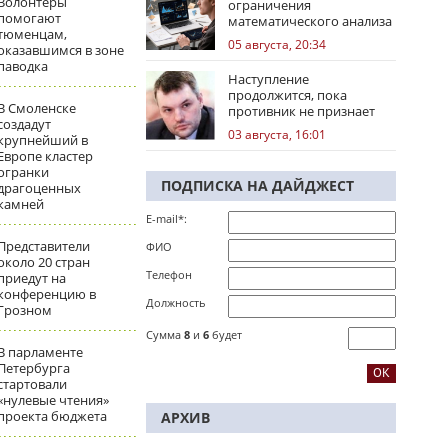
Волонтеры
ограничения
помогают
математического анализа
тюменцам,
избирательных кампаний
05 августа, 20:34
оказавшимся в зоне
паводка
Наступление
продолжится, пока
В Смоленске
противник не признает
создадут
стратегическое
03 августа, 16:01
крупнейший в
поражение
Европе кластер
огранки
ПОДПИСКА НА ДАЙДЖЕСТ
драгоценных
камней
E-mail*:
Представители
ФИО
около 20 стран
Телефон
приедут на
конференцию в
Должность
Грозном
Сумма
8
и
6
будет
В парламенте
Петербурга
стартовали
«нулевые чтения»
проекта бюджета
АРХИВ