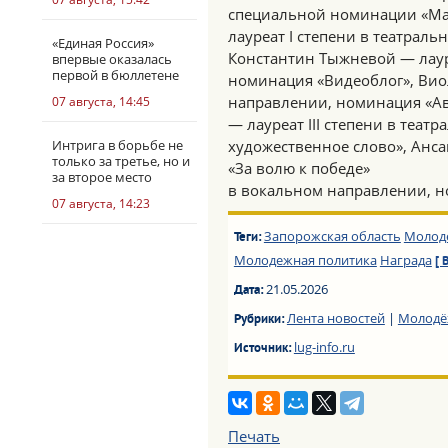
специальной номинации «Ма
лауреат I степени в театрал
«Единая Россия»
Константин Тыжневой — лаур
впервые оказалась
первой в бюллетене
номинация «Видеоблог», Виол
направлении, номинация «Ав
07 августа, 14:45
— лауреат III степени в теа
Интрига в борьбе не
художественное слово», Анс
только за третье, но и
«За волю к победе»
за второе место
в вокальном направлении, н
07 августа, 14:23
Запорожская область
Молод
Теги:
Молодежная политика
Награда
[ 
21.05.2026
Дата:
Лента новостей
|
Молодё
Рубрики:
lug-info.ru
Источник:
Печать