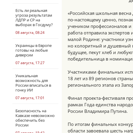
д
Есть ли реальная
«Российская школьная весна 
угроза результатам
по-настоящему ценно, познак
ЛДПР и СР на
выборах в Госдуму?
учеником профессионалов и 
работа отправила экспертов 
08 августа, 08:24
малой Родине: участники узн
Украинцы в Европе
но колоритный и душевный по
готовы на любые
будущее, пекут хлеб и любую
диверсии
победительница в номинаци
07 августа, 17:27
Участниками финальных испы
Уникальная
18 лет из 89 регионов стран
возможность для
регионального этапа из Запо
России вписаться в
гонку ИИ
Финал проекта-фестиваля про
07 августа, 17:01
рамках Года единства народо
Безопасность на
России Владимира Путина.
Кавказе невозможно
обеспечить без
По итогам финальных конку
России
области завоевала шесть нагр
07 августа, 15:42