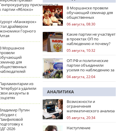
Миронов призвал
Генпрокуратуру присмотреться
В Моршанске провели
к партии «Яблоко»
обучающий семинар для
общественных
Курорт «Манжерок»
наблюдателей
06 августа, 08:30
стал драйвером
экономики Горного
Какие партии не участвует
Алтая
в проектах ОП по
наблюдению и почему?
В Моршанске
05 августа, 10:32
провели
обучающий
ОП РФ и политические
семинар для
партии объединили
общественных
усилия по наблюдению за
наблюдателей
выборами
04 августа, 22:04
Парламентарии из
Петербурга удалили
АНАЛИТИКА
свои аккаунты в
соцсетях
Возможности и
ограничения
Владимир Путин
математического анализа
обсудил с
избирательных кампаний
05 августа, 20:34
Памфиловой
подготовку к
Наступление
ЕДГ-2026