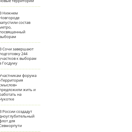
новые территории
В Нижнем
Новгороде
запустили состав
метро,
посвященный
выборам
В Сочи завершают
подготовку 244
участков к выборам
в Госдуму
Участникам форума
«Территория
смыслов»
предложили жить и
работать на
Чукотке
В России создадут
дноуглубительный
флот для
Севморпути