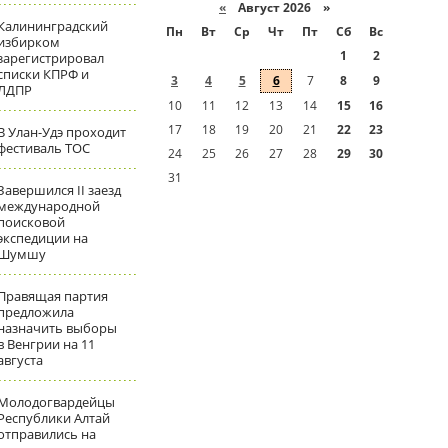
«
Август 2026 »
Калининградский
Пн
Вт
Ср
Чт
Пт
Сб
Вс
избирком
1
2
зарегистрировал
списки КПРФ и
3
4
5
6
7
8
9
ЛДПР
10
11
12
13
14
15
16
17
18
19
20
21
22
23
В Улан-Удэ проходит
фестиваль ТОС
24
25
26
27
28
29
30
31
Завершился II заезд
международной
поисковой
экспедиции на
Шумшу
Правящая партия
предложила
назначить выборы
в Венгрии на 11
августа
Молодогвардейцы
Республики Алтай
отправились на