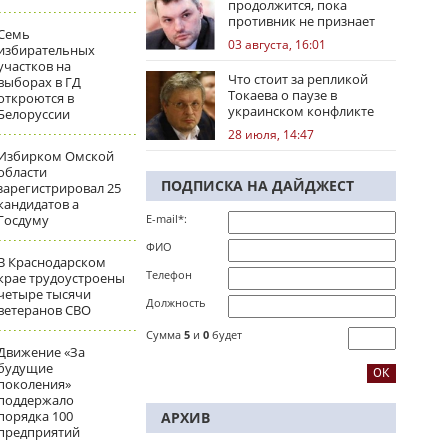
продолжится, пока
противник не признает
Семь
стратегическое
03 августа, 16:01
избирательных
поражение
участков на
Что стоит за репликой
выборах в ГД
Токаева о паузе в
откроются в
украинском конфликте
Белоруссии
28 июля, 14:47
Избирком Омской
области
ПОДПИСКА НА ДАЙДЖЕСТ
зарегистрировал 25
кандидатов а
Госдуму
E-mail*:
ФИО
В Краснодарском
Телефон
крае трудоустроены
четыре тысячи
Должность
ветеранов СВО
Сумма
5
и
0
будет
Движение «За
будущие
поколения»
поддержало
порядка 100
АРХИВ
предприятий