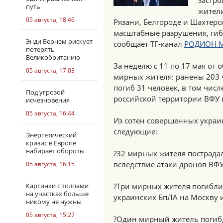
застр
путь
жител
05 августа, 18:46
Рязани, Белгороде и Шахтерск
масштабные разрушения, гиб
Энди Бернем рискует
сообщает ТГ-канал
РОДИОН 
потерять
Великобританию
За неделю с 11 по 17 мая от
05 августа, 17:03
мирных жителя: ранены 203 
погиб 31 человек, в том числ
Под угрозой
российской территории ВФУ 
исчезновения
05 августа, 16:44
Из сотен совершенных укра
следующие:
Энергетический
кризис в Европе
набирает обороты
?32 мирных жителя пострадал
вследствие атаки дронов ВФУ
05 августа, 16:15
Картинки с толпами
?Три мирных жителя погибли
на участках больше
украинских БпЛА на Москву 
никому не нужны
05 августа, 15:27
?Один мирный житель погиб,