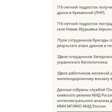
?16-летний подросток получ
дрона в Кременной (ЛНР).
?16-летний подросток постра
селе Новая Збурьевка Херсон
?Трое сотрудников бригады 
результате атаки дронов в п
?Двое сотрудников Запорожс
украинского беспилотника.
?Двое работников железной д
железнодорожному вокзалу в
Данные собраны службой Пос
киевского режима МИД Росси
интеллектуального анализа
ИМИ МГИМО МИД России.