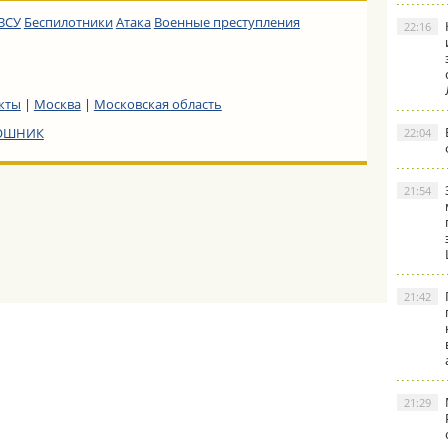
ВСУ
Беспилотники
Атака
Военные преступления
22:16
кты
|
Москва
|
Московская область
РОШНИК
22:04
21:54
21:42
21:29