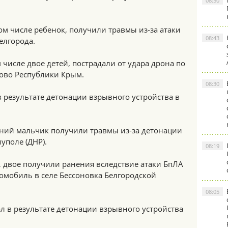
08:50
ом числе ребенок, получили травмы из-за атаки
08:43
елгорода.
 числе двое детей, пострадали от удара дрона по
ково Республики Крым.
08:30
в результате детонации взрывного устройства в
тний мальчик получили травмы из-за детонации
уполе (ДНР).
08:19
 двое получили ранения вследствие атаки БпЛА
омобиль в селе Бессоновка Белгородской
08:05
л в результате детонации взрывного устройства