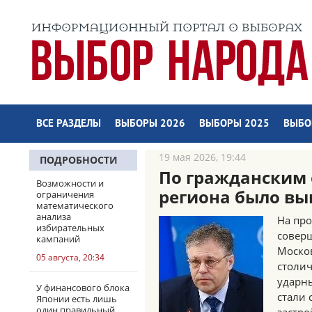
ВСЕ РАЗДЕЛЫ
ВЫБОРЫ 2026
ВЫБОРЫ 2025
ВЫБО
19 мая 2026, 19:44
ПОДРОБНОСТИ
По гражданским 
Возможности и
региона было вы
ограничения
математического
анализа
На пр
избирательных
совер
кампаний
Москов
05 августа, 20:34
столи
ударны
У финансового блока
стали
Японии есть лишь
один правильный