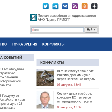
Портал разработан и поддерживается
АНО "Центр ПРИСП"
ТВО
ТОЧКА ЗРЕНИЯ
КОНФЛИКТЫ
ТА СОБЫТИЙ
КОНФЛИКТЫ
В ЕАО обсудили
ВСУ не смогут атаковать
стратегию
Россию дронами уже
сохранения
через несколько недель
исторической
05 августа, 18:41
памяти
Сеута – дыра в заборе,
В Госдуму от
которым ЕС пытается
Алтайского края
отгородиться от всего
претендуют 23
мира
05 августа, 13:39
кандидата