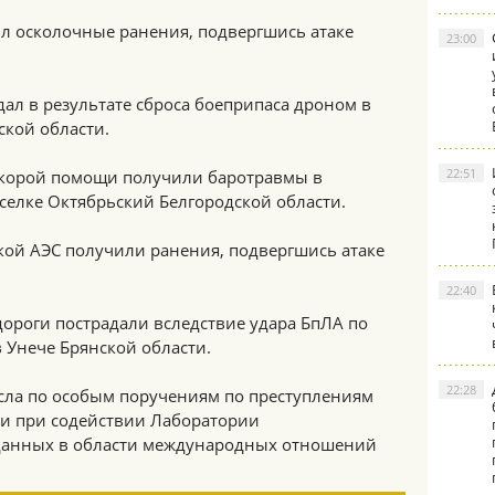
ил осколочные ранения, подвергшись атаке
23:00
дал в результате сброса боеприпаса дроном в
ской области.
22:51
скорой помощи получили баротравмы в
оселке Октябрьский Белгородской области.
кой АЭС получили ранения, подвергшись атаке
22:40
ороги пострадали вследствие удара БпЛА по
 Унече Брянской области.
22:28
ла по особым поручениям по преступлениям
и при содействии Лаборатории
 данных в области международных отношений