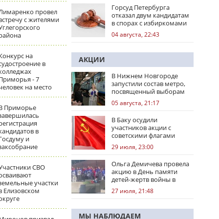
Горсуд Петербурга
Лимаренко провел
отказал двум кандидатам
встречу с жителями
в спорах с избиркомами
Углегорского
04 августа, 22:43
района
Конкурс на
АКЦИИ
судостроение в
колледжах
В Нижнем Новгороде
Приморья - 7
запустили состав метро,
человек на место
посвященный выборам
05 августа, 21:17
В Приморье
завершилась
В Баку осудили
регистрация
участников акции с
кандидатов в
советскими флагами
Госдуму и
заксобрание
29 июля, 23:00
Ольга Демичева провела
Участники СВО
акцию в День памяти
осваивают
детей-жертв войны в
земельные участки
Донбассе
в Елизовском
27 июля, 21:48
округе
МЫ НАБЛЮДАЕМ