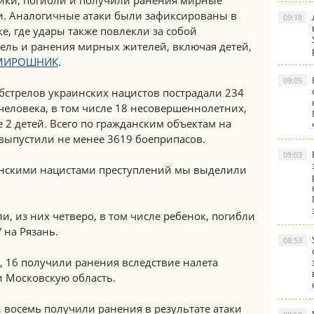
ойки, погибли и получили ранения мирные
и. Аналогичные атаки были зафиксированы в
09:18
е, где удары также повлекли за собой
ель и ранения мирных жителей, включая детей,
МИРОШНИК
.
09:05
 обстрелов украинских нацистов пострадали 234
человека, в том числе 18 несовершеннолетних,
е 2 детей. Всего по гражданским объектам на
выпустили не менее 3619 боеприпасов.
09:03
инскими нацистами преступлений мы выделили
и, из них четверо, в том числе ребенок, погибли
 на Рязань.
08:53
, 16 получили ранения вследствие налета
и Московскую область.
 восемь получили ранения в результате атаки