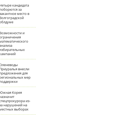
Четыре кандидата
поборются за
вакантное место в
Волгоградской
облдуме
Возможности и
ограничения
математического
анализа
избирательных
кампаний
Оленеводы
Приуралья внесли
предложения для
региональных мер
поддержки
Южная Корея
назначит
спецпрокурора из-
за нарушений на
местных выборах