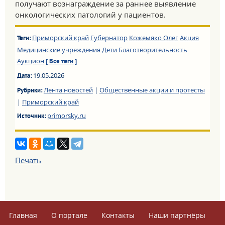
получают вознаграждение за раннее выявление
онкологических патологий у пациентов.
Приморский край
Губернатор
Кожемяко Олег
Акция
Теги:
Медицинские учреждения
Дети
Благотворительность
Аукцион
[ Все теги ]
19.05.2026
Дата:
Лента новостей
|
Общественные акции и протесты
Рубрики:
|
Приморский край
primorsky.ru
Источник:
Печать
Главная
О портале
Контакты
Наши партнёры