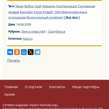
Иран
Война
США
Израиль
Компенсации
Саудовская
Теги:
Аравия
Бахрейн
Катар
Кувейт
ОАЭ
Международные
отношения
Вооруженный конфликт
[ Все теги ]
14.04.2026
Дата:
Лента новостей
|
Зарубежье
Рубрики:
tass.ru
Источник:
Печать
Главная
О портале
Контакты
Наши партнёры
Архив
Сетевое издание «Vybor-Naroda.org».
Свидетельство о регистрации средства массовой информации ЭЛ