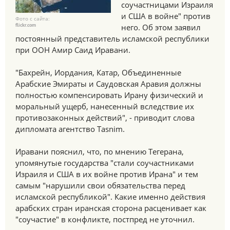
соучастницами Израиля
и США в войне" против
Фото с сайта:
flickr.com
него. Об этом заявил
постоянный представитель исламской республики
при ООН Амир Саид Иравани.
"Бахрейн, Иордания, Катар, Объединенные
Арабские Эмираты и Саудовская Аравия должны
полностью компенсировать Ирану физический и
моральный ущерб, нанесенный вследствие их
противозаконных действий", - приводит слова
дипломата агентство Tasnim.
Иравани пояснил, что, по мнению Тегерана,
упомянутые государства "стали соучастниками
Израиля и США в их войне против Ирана" и тем
самым "нарушили свои обязательства перед
исламской республикой". Какие именно действия
арабских стран иранская сторона расценивает как
"соучастие" в конфликте, постпред не уточнил.