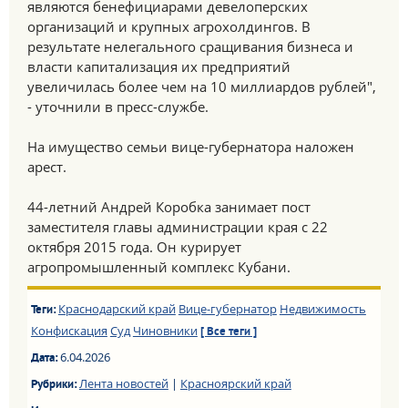
являются бенефициарами девелоперских
организаций и крупных агрохолдингов. В
результате нелегального сращивания бизнеса и
власти капитализация их предприятий
увеличилась более чем на 10 миллиардов рублей",
- уточнили в пресс-службе.
На имущество семьи вице-губернатора наложен
арест.
44-летний Андрей Коробка занимает пост
заместителя главы администрации края с 22
октября 2015 года. Он курирует
агропромышленный комплекс Кубани.
Краснодарский край
Вице-губернатор
Недвижимость
Теги:
Конфискация
Суд
Чиновники
[ Все теги ]
6.04.2026
Дата:
Лента новостей
|
Красноярский край
Рубрики: