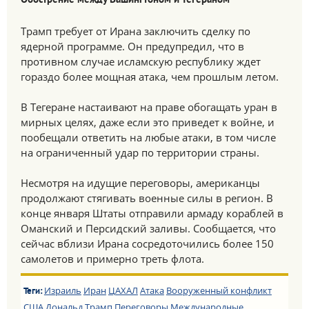
Обострение между Вашингтоном и Тегераном
Трамп требует от Ирана заключить сделку по
ядерной программе. Он предупредил, что в
противном случае исламскую республику ждет
гораздо более мощная атака, чем прошлым летом.
В Тегеране настаивают на праве обогащать уран в
мирных целях, даже если это приведет к войне, и
пообещали ответить на любые атаки, в том числе
на ограниченный удар по территории страны.
Несмотря на идущие переговоры, американцы
продолжают стягивать военные силы в регион. В
конце января Штаты отправили армаду кораблей в
Оманский и Персидский заливы. Сообщается, что
сейчас вблизи Ирана сосредоточились более 150
самолетов и примерно треть флота.
Израиль
Иран
ЦАХАЛ
Атака
Вооруженный конфликт
Теги:
США
Дональд Трамп
Переговоры
Международные