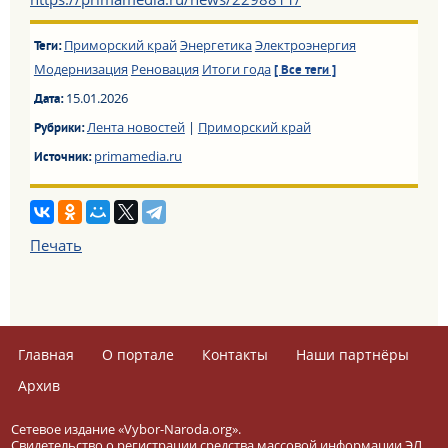
Приморский край
Энергетика
Электроэнергия
Теги:
Модернизация
Реновация
Итоги года
[ Все теги ]
15.01.2026
Дата:
Лента новостей
|
Приморский край
Рубрики:
primamedia.ru
Источник:
Печать
Главная
О портале
Контакты
Наши партнёры
Архив
Сетевое издание «Vybor-Naroda.org».
Свидетельство о регистрации средства массовой информации ЭЛ