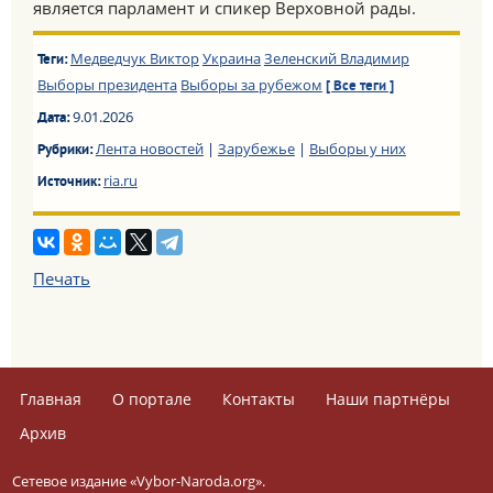
является парламент и спикер Верховной рады.
Медведчук Виктор
Украина
Зеленский Владимир
Теги:
Выборы президента
Выборы за рубежом
[ Все теги ]
9.01.2026
Дата:
Лента новостей
|
Зарубежье
|
Выборы у них
Рубрики:
ria.ru
Источник:
Печать
Главная
О портале
Контакты
Наши партнёры
Архив
Сетевое издание «Vybor-Naroda.org».