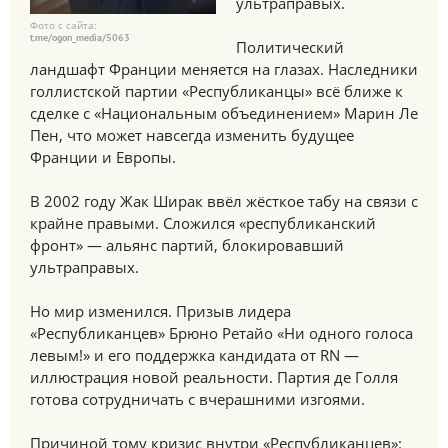
ультраправых.
Фото с сайта:
t.me/ogon_media/5063
Политический
ландшафт Франции меняется на глазах. Наследники
голлистской партии «Республиканцы» всё ближе к
сделке с «Национальным объединением» Марин Ле
Пен, что может навсегда изменить будущее
Франции и Европы.
В 2002 году Жак Ширак ввёл жёсткое табу на связи с
крайне правыми. Сложился «республиканский
фронт» — альянс партий, блокировавший
ультраправых.
Но мир изменился. Призыв лидера
«Республиканцев» Брюно Ретайо «Ни одного голоса
левым!» и его поддержка кандидата от RN —
иллюстрация новой реальности. Партия де Голля
готова сотрудничать с вчерашними изгоями.
Причиной тому кризис внутри «Республиканцев»: