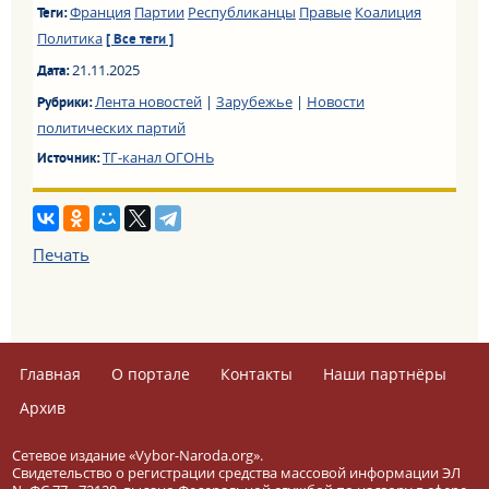
Франция
Партии
Республиканцы
Правые
Коалиция
Теги:
Политика
[ Все теги ]
21.11.2025
Дата:
Лента новостей
|
Зарубежье
|
Новости
Рубрики:
политических партий
ТГ-канал ОГОНЬ
Источник:
Печать
Главная
О портале
Контакты
Наши партнёры
Архив
Сетевое издание «Vybor-Naroda.org».
Свидетельство о регистрации средства массовой информации ЭЛ