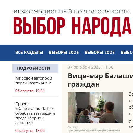
ВСЕ РАЗДЕЛЫ
ВЫБОРЫ 2026
ВЫБОРЫ 2025
ВЫБО
07 октября 2025, 11:36
ПОДРОБНОСТИ
Вице-мэр Балаш
Мировой автопром
граждан
переживает кризис
06 августа, 19:24
З
п
Проект
о
«Однозначно.ЛДПР»
отрабатывает задачи
п
предвыборной
у
агитации
м
Автор:
06 августа, 18:06
Пресс-служба администрации Балашихи