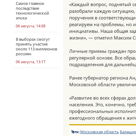
Самое главное
«Каждый вопрос, поднятый се
последствие
разобрали каждую ситуацию,
технологической
поручения в соответствующие
эпохи
реагируем на проблемы, но 
06 августа, 14:08
инициативы. Наша общая зад
жизни», — отметил Максим С
В выборах смогут
принять участие
около 113 миллионов
Личные приемы граждан прох
россиян
регулярной основе. Все обр
06 августа, 13:17
подразделения для дальнейш
Ранее губернатор региона Ан
Московской области увеличил
«Развитие во всех сферах до
населения. Это, конечно, тр
профессиональных исполните
ежегодного обращения к жит
Московская область
Балаши
Теги: