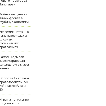
нового прокурора
Заполярья
Война смещается с
линии фронта в
глубину экономики
Академик Витязь - о
наноматериалах и
союзных
космических
программах
Рамзан Кадыров
зарегистрирован
кандидатом в главы
Чечни
Опрос: за ЕР готовы
проголосовать 35%
избирателей, за СР -
4%
Игра на понижение
социального