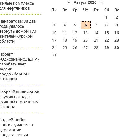
«
Август 2026 »
жилые комплексы
для нефтяников
Пн
Вт
Ср
Чт
Пт
Сб
Вс
1
2
Лантратова: За два
3
4
5
6
7
8
9
года удалось
вернуть домой 170
10
11
12
13
14
15
16
жителей Курской
17
18
19
20
21
22
23
области
24
25
26
27
28
29
30
Проект
31
«Однозначно.ЛДПР»
отрабатывает
задачи
предвыборной
агитации
Георгий Филимонов
вручил награды
лучшим строителям
региона
Андрей Чибис
принял участие в
церемонии
представления