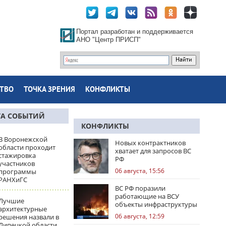
Портал разработан и поддерживается
АНО "Центр ПРИСП"
ТВО
ТОЧКА ЗРЕНИЯ
КОНФЛИКТЫ
ТА СОБЫТИЙ
КОНФЛИКТЫ
В Воронежской
Новых контрактников
области проходит
хватает для запросов ВС
стажировка
РФ
участников
06 августа, 15:56
программы
РАНХиГС
ВС РФ поразили
работающие на ВСУ
Лучшие
объекты инфраструктуры
архитектурные
и центры логистики
06 августа, 12:59
решения назвали в
Липецкой области