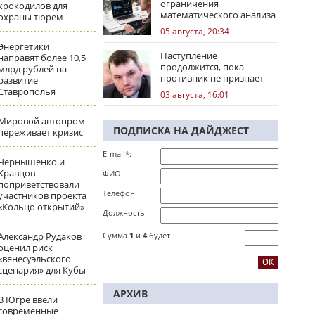
ограничения
крокодилов для
математического анализа
охраны тюрем
избирательных кампаний
05 августа, 20:34
Энергетики
Наступление
направят более 10,5
продолжится, пока
млрд рублей на
противник не признает
развитие
стратегическое
Ставрополья
03 августа, 16:01
поражение
Мировой автопром
ПОДПИСКА НА ДАЙДЖЕСТ
переживает кризис
E-mail*:
Чернышенко и
Кравцов
ФИО
поприветствовали
Телефон
участников проекта
«Кольцо открытий»
Должность
Александр Рудаков
Сумма
1
и
4
будет
оценил риск
«венесуэльского
сценария» для Кубы
АРХИВ
В Югре ввели
современные