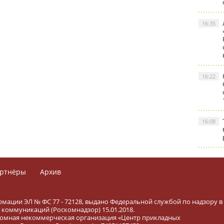
16:35
16:22
16:08
ртнёры
Архив
рмации ЭЛ № ФС 77 - 72128, выдано Федеральной службой по надзору в
коммуникаций (Роскомнадзор) 15.01.2018.
тономная некоммерческая организация «Центр прикладных