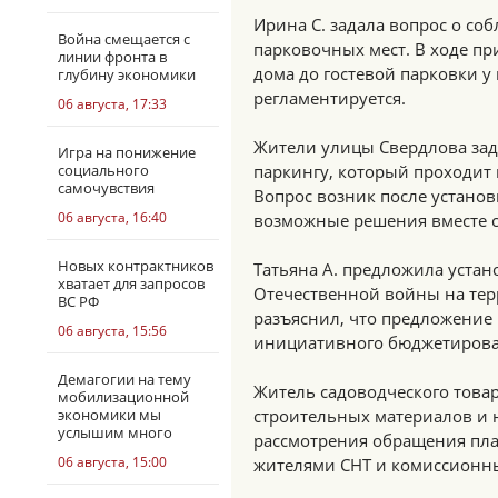
Ирина С. задала вопрос о с
Война смещается с
парковочных мест. В ходе пр
линии фронта в
дома до гостевой парковки 
глубину экономики
регламентируется.
06 августа, 17:33
Жители улицы Свердлова зад
Игра на понижение
социального
паркингу, который проходит 
самочувствия
Вопрос возник после установ
06 августа, 16:40
возможные решения вместе с
Новых контрактников
Татьяна А. предложила уста
хватает для запросов
Отечественной войны на тер
ВС РФ
разъяснил, что предложение
06 августа, 15:56
инициативного бюджетирова
Демагогии на тему
Житель садоводческого това
мобилизационной
экономики мы
строительных материалов и 
услышим много
рассмотрения обращения пла
06 августа, 15:00
жителями СНТ и комиссионны