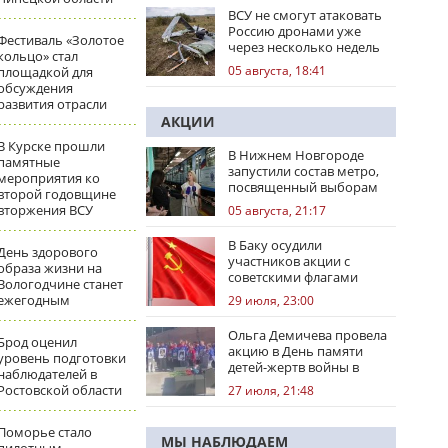
ВСУ не смогут атаковать
Россию дронами уже
Фестиваль «Золотое
через несколько недель
кольцо» стал
05 августа, 18:41
площадкой для
обсуждения
развития отрасли
АКЦИИ
В Курске прошли
В Нижнем Новгороде
памятные
запустили состав метро,
мероприятия ко
посвященный выборам
второй годовщине
вторжения ВСУ
05 августа, 21:17
В Баку осудили
День здорового
участников акции с
образа жизни на
советскими флагами
Вологодчине станет
ежегодным
29 июля, 23:00
Ольга Демичева провела
Брод оценил
акцию в День памяти
уровень подготовки
детей-жертв войны в
наблюдателей в
Донбассе
Ростовской области
27 июля, 21:48
Поморье стало
МЫ НАБЛЮДАЕМ