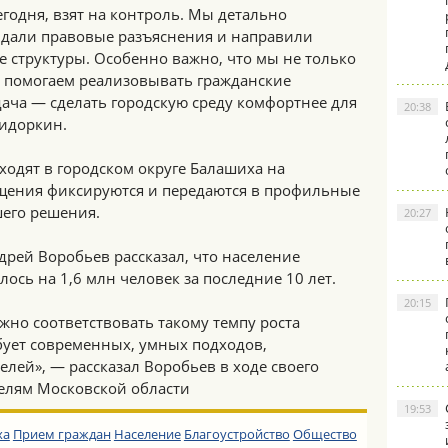
годня, взят на контроль. Мы детально
 дали правовые разъяснения и направили
 структуры. Особенно важно, что мы не только
и помогаем реализовывать гражданские
ача — сделать городскую среду комфортнее для
20:38
идоркин.
одят в городском округе Балашиха на
ащения фиксируются и передаются в профильные
его решения.
20:27
дрей Воробьев рассказал, что население
ось на 1,6 млн человек за последние 10 лет.
20:15
лжно соответствовать такому темпу роста
ебует современных, умных подходов,
лей», — рассказал Воробьев в ходе своего
елям Московской области
19:53
ха
Прием граждан
Население
Благоустройство
Общество