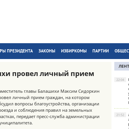
РЫ ПРЕЗИДЕНТА
ЗАКОНЫ
ИЗБИРКОМЫ
ПАРТИИ
ОБЩЕС
ЛЕН
ихи провел личный прием
22:04
аместитель главы Балашихи Максим Сидоркин
ровел личный прием граждан, на котором
бсудил вопросы благоустройства, организации
роезда и соблюдения правил на земельных
21:52
частках, передает пресс-служба администрации
униципалитета.