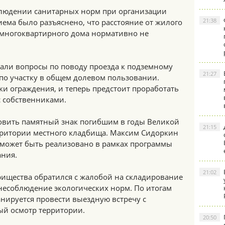
облюдении санитарных норм при организации
21:38
иема было разъяснено, что расстояние от жилого
у многоквартирного дома нормативно не
али вопросы по поводу проезда к подземному
21:27
по участку в общем долевом пользовании.
ки ограждения, и теперь предстоит проработать
 собственниками.
новить памятный знак погибшим в годы Великой
21:15
ритории местного кладбища. Максим Сидоркин
 может быть реализовано в рамках программы
ния.
21:02
рищества обратился с жалобой на складирование
несоблюдение экологических норм. По итогам
нируется провести выездную встречу с
й осмотр территории.
20:50