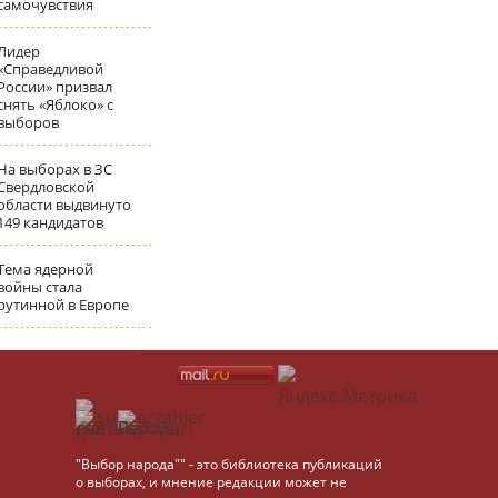
самочувствия
Лидер
«Справедливой
России» призвал
снять «Яблоко» с
выборов
На выборах в ЗС
Свердловской
области выдвинуто
149 кандидатов
Тема ядерной
войны стала
рутинной в Европе
"Выбор народа"" - это библиотека публикаций
о выборах, и мнение редакции может не