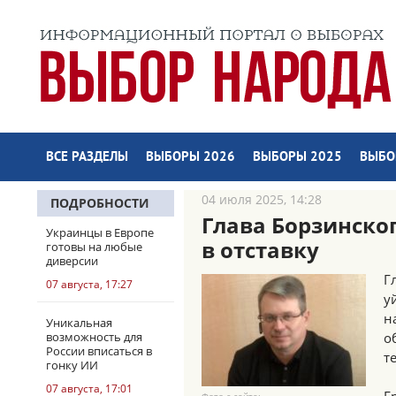
ВСЕ РАЗДЕЛЫ
ВЫБОРЫ 2026
ВЫБОРЫ 2025
ВЫБО
04 июля 2025, 14:28
ПОДРОБНОСТИ
Глава Борзинско
Украинцы в Европе
в отставку
готовы на любые
диверсии
Г
07 августа, 17:27
у
н
Уникальная
возможность для
о
России вписаться в
т
гонку ИИ
07 августа, 17:01