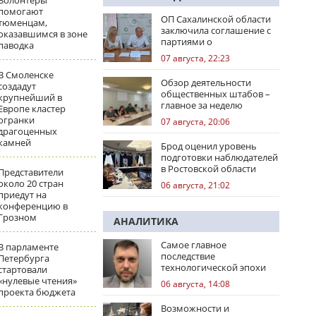
Волонтеры
помогают
ОП Сахалинской области
тюменцам,
заключила соглашение с
оказавшимся в зоне
партиями о
паводка
сотрудничестве на
07 августа, 22:23
выборах
В Смоленске
Обзор деятельности
создадут
общественных штабов –
крупнейший в
главное за неделю
Европе кластер
огранки
07 августа, 20:06
драгоценных
камней
Брод оценил уровень
подготовки наблюдателей
в Ростовской области
Представители
около 20 стран
06 августа, 21:02
приедут на
конференцию в
Грозном
АНАЛИТИКА
Самое главное
В парламенте
последствие
Петербурга
технологической эпохи
стартовали
«нулевые чтения»
06 августа, 14:08
проекта бюджета
Возможности и