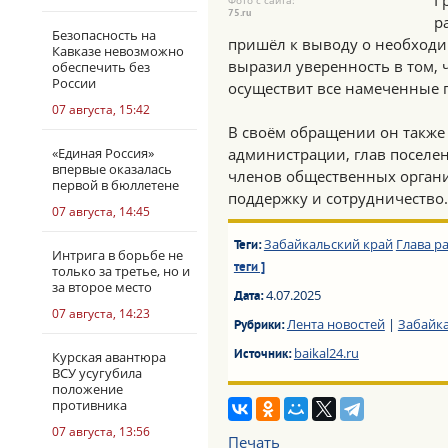
Г
Фото с сайта:
75.ru
р
Безопасность на
пришёл к выводу о необходим
Кавказе невозможно
выразил уверенность в том,
обеспечить без
России
осуществит все намеченные 
07 августа, 15:42
В своём обращении он также
«Единая Россия»
администрации, глав поселен
впервые оказалась
членов общественных органи
первой в бюллетене
поддержку и сотрудничество.
07 августа, 14:45
Забайкальский край
Глава р
Теги:
Интрига в борьбе не
теги ]
только за третье, но и
за второе место
4.07.2025
Дата:
07 августа, 14:23
Лента новостей
|
Забайк
Рубрики:
baikal24.ru
Источник:
Курская авантюра
ВСУ усугубила
положение
противника
07 августа, 13:56
Печать