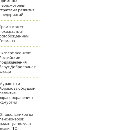
Приморья
пересмотрели
стратегии развития
предприятий
Трамп может
похвастаться
освобождением
Гилмана
Эксперт Леонков:
Российские
подразделения
берут Доброполье в
клещи
Мурашко и
Абрамова обсудили
развитие
здравоохранения в
Удмуртии
От школьников до
пенсионеров:
ямальцы получат
знаки ГТО