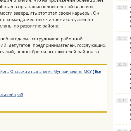
ридин отметил, что на протяжении более 20 лет
аботал в органах исполнительной власти и
22:42
ости завершить этот этап своей карьеры. Он
 что команда местных чиновников успешно
планы по развитию района.
 поблагодарил сотрудников районной
22:35
ий, депутатов, предпринимателей, госслужащих,
заций, волонтёров и всех жителей района за
22:23
айона
Отставки и назначения
Муниципалитет
МСУ
[ Все
альский край
22:11