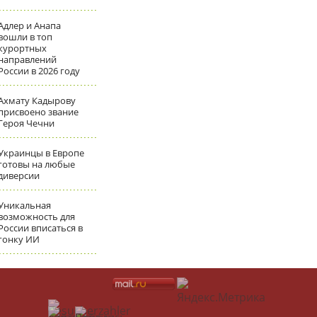
Адлер и Анапа
вошли в топ
курортных
направлений
России в 2026 году
Ахмату Кадырову
присвоено звание
Героя Чечни
Украинцы в Европе
готовы на любые
диверсии
Уникальная
возможность для
России вписаться в
гонку ИИ