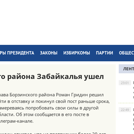
РЫ ПРЕЗИДЕНТА
ЗАКОНЫ
ИЗБИРКОМЫ
ПАРТИИ
ОБЩЕС
ЛЕН
го района Забайкалья ушел
23:01
лава Борзинского района Роман Гридин решил
йти в отставку и покинул свой пост раньше срока,
амереваясь попробовать свои силы в другой
22:49
бласти. Об этом сообщается в его посте в
елеграм-канале.