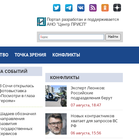
Портал разработан и поддерживается
АНО "Центр ПРИСП"
ТВО
ТОЧКА ЗРЕНИЯ
КОНФЛИКТЫ
ТА СОБЫТИЙ
КОНФЛИКТЫ
В Сочи открылась
Эксперт Леонков:
фотовыставка
Российские
«Посмотри в глаза
подразделения берут
героям»
Доброполье в клещи
07 августа, 18:47
Шадаев обозначил
Новых контрактников
направления
хватает для запросов ВС
развития
РФ
государственных
06 августа, 15:56
сервисов