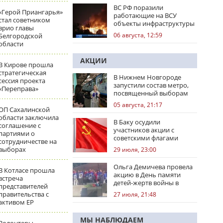
ВС РФ поразили
«Герой Приангарья»
работающие на ВСУ
стал советником
объекты инфраструктуры
врио главы
и центры логистики
06 августа, 12:59
Белгородской
области
АКЦИИ
В Кирове прошла
стратегическая
В Нижнем Новгороде
сессия проекта
запустили состав метро,
«Переправа»
посвященный выборам
05 августа, 21:17
ОП Сахалинской
области заключила
В Баку осудили
соглашение с
участников акции с
партиями о
советскими флагами
сотрудничестве на
выборах
29 июля, 23:00
Ольга Демичева провела
В Котласе прошла
акцию в День памяти
встреча
детей-жертв войны в
представителей
Донбассе
правительства с
27 июля, 21:48
активом ЕР
МЫ НАБЛЮДАЕМ