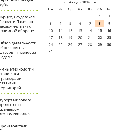
Евросоюз граждан
«
Август 2026 »
Кубы
Пн
Вт
Ср
Чт
Пт
Сб
Вс
1
2
Турция, Саудовская
Аравия и Пакистан
3
4
5
6
7
8
9
заключили пакт о
взаимной обороне
10
11
12
13
14
15
16
17
18
19
20
21
22
23
Обзор деятельности
24
25
26
27
28
29
30
общественных
31
штабов – главное за
неделю
Умные технологии
становятся
драйверами
развития
территорий
Курорт мирового
уровня стал
драйвером
экономики Алтая
Производители