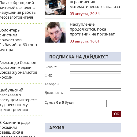
ограничения
После обращений
математического анализа
жителей выявлены
избирательных кампаний
нарушения работы
05 августа, 20:34
лесозаготовителя
Наступление
продолжится, пока
Волонтеры
противник не признает
очистили
стратегическое
полуостров
03 августа, 16:01
поражение
Рыбачий от 60 тонн
мусора
ПОДПИСКА НА ДАЙДЖЕСТ
Александр Соколов
удостоен медали
E-mail*:
Союза журналистов
ФИО
России
Телефон
Цыбульский
Должность
рассказал о
растущем интересе
Сумма
0
и
5
будет
к деревянному
домостроению
В Калининграде
посадили
АРХИВ
рвавшихся в