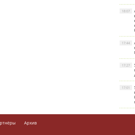
18:07
17:44
17:27
17:01
ртнёры
Архив