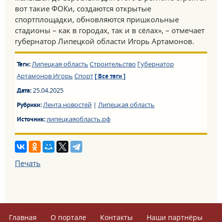
вот такие ФОКи, создаются открытые
спортплощадки, обновляются пришкольные
стадионы – как в городах, так и в сёлах», – отмечает
губернатор Липецкой области Игорь Артамонов.
Липецкая область
Строительство
Губернатор
Теги:
Артамонов Игорь
Спорт
[ Все теги ]
25.04.2025
Дата:
Лента новостей
|
Липецкая область
Рубрики:
липецкаяобласть.рф
Источник:
Печать
Главная
О портале
Контакты
Наши партнёры