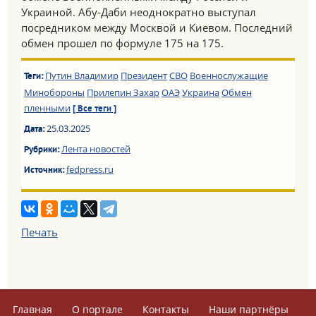
Украиной. Абу-Даби неоднократно выступал
посредником между Москвой и Киевом. Последний
обмен прошел по формуле 175 на 175.
Путин Владимир
Президент
СВО
Военнослужащие
Теги:
Минобороны
Прилепин Захар
ОАЭ
Украина
Обмен
пленными
[ Все теги ]
25.03.2025
Дата:
Лента новостей
Рубрики:
fedpress.ru
Источник:
Печать
Главная
О портале
Контакты
Наши партнёры