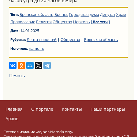
часов утра до 20 часов вечера.
Брянская область
Брянск
Городская дума
Депутат
Храм
Теги:
Православие
Религия
Общество
Церковь
[ Все теги ]
14.01.2025
Дата:
Лента новостей
|
Общество
|
Брянская область
Рубрики:
riamo.ru
Источник:
Печать
Главная
О портале
Контакты
Наши партнёры
Архив
Сетевое издание «Vybor-Naroda.org».
Свидетельство о регистрации средства массовой информации ЭЛ