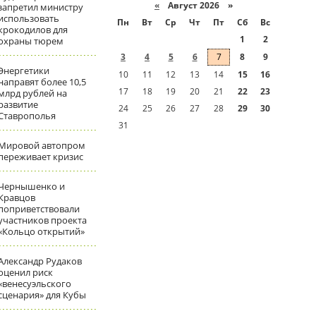
«
Август 2026 »
запретил министру
использовать
Пн
Вт
Ср
Чт
Пт
Сб
Вс
крокодилов для
1
2
охраны тюрем
3
4
5
6
7
8
9
Энергетики
10
11
12
13
14
15
16
направят более 10,5
17
18
19
20
21
22
23
млрд рублей на
развитие
24
25
26
27
28
29
30
Ставрополья
31
Мировой автопром
переживает кризис
Чернышенко и
Кравцов
поприветствовали
участников проекта
«Кольцо открытий»
Александр Рудаков
оценил риск
«венесуэльского
сценария» для Кубы