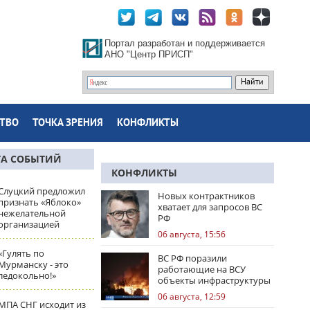
Портал разработан и поддерживается
АНО "Центр ПРИСП"
ТВО
ТОЧКА ЗРЕНИЯ
КОНФЛИКТЫ
ТА СОБЫТИЙ
КОНФЛИКТЫ
Слуцкий предложил
Новых контрактников
признать «Яблоко»
хватает для запросов ВС
нежелательной
РФ
организацией
06 августа, 15:56
«Гулять по
ВС РФ поразили
Мурманску - это
работающие на ВСУ
ледокольно!»
объекты инфраструктуры
и центры логистики
06 августа, 12:59
МПА СНГ исходит из