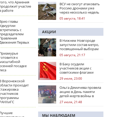
того, что Армения
ВСУ не смогут атаковать
продолжит участие
Россию дронами уже
в работе
через несколько недель
05 августа, 18:41
Врио главы
Удмуртии
встретилась с
АКЦИИ
председателем
Правления
В Нижнем Новгороде
Движения Первых
запустили состав метро,
посвященный выборам
Приамурье
05 августа, 21:17
готовится к
масштабной
В Баку осудили
осенней посадке
участников акции с
леса
советскими флагами
29 июля, 23:00
В Воронежской
области проходит
Ольга Демичева провела
стажировка
акцию в День памяти
участников
детей-жертв войны в
программы
Донбассе
РАНХиГС
27 июля, 21:48
Лучшие
МЫ НАБЛЮДАЕМ