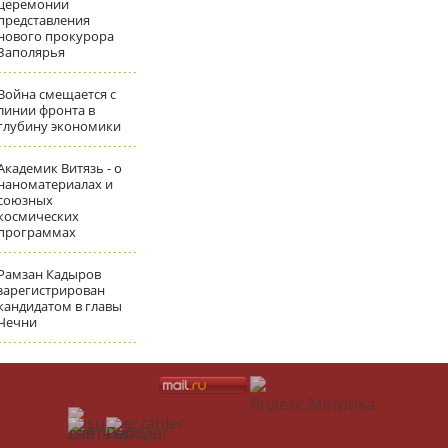
церемонии
представления
нового прокурора
Заполярья
Война смещается с
линии фронта в
глубину экономики
Академик Витязь - о
наноматериалах и
союзных
космических
программах
Рамзан Кадыров
зарегистрирован
кандидатом в главы
Чечни