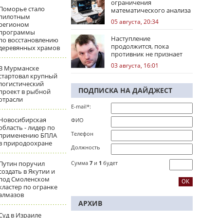
ограничения
Поморье стало
математического анализа
пилотным
избирательных кампаний
05 августа, 20:34
регионом
программы
Наступление
по восстановлению
продолжится, пока
деревянных храмов
противник не признает
стратегическое
03 августа, 16:01
В Мурманске
поражение
стартовал крупный
логистический
ПОДПИСКА НА ДАЙДЖЕСТ
проект в рыбной
отрасли
E-mail*:
Новосибирская
ФИО
область - лидер по
Телефон
применению БПЛА
в природоохране
Должность
Путин поручил
Сумма
7
и
1
будет
создать в Якутии и
под Смоленском
кластер по огранке
алмазов
АРХИВ
Суд в Израиле