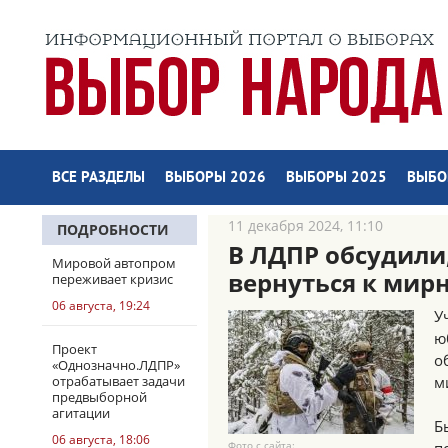
ВСЕ РАЗДЕЛЫ
ВЫБОРЫ 2026
ВЫБОРЫ 2025
ВЫБО
11 декабря 2024, 11:10
ПОДРОБНОСТИ
В ЛДПР обсудили
Мировой автопром
вернуться к мир
переживает кризис
06 августа, 19:24
У
ю
Проект
о
«Однозначно.ЛДПР»
отрабатывает задачи
м
предвыборной
агитации
Б
06 августа, 18:06
Фото с сайта: