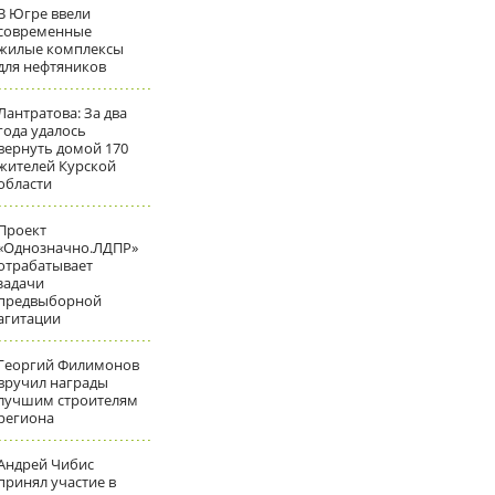
В Югре ввели
современные
жилые комплексы
для нефтяников
Лантратова: За два
года удалось
вернуть домой 170
жителей Курской
области
Проект
«Однозначно.ЛДПР»
отрабатывает
задачи
предвыборной
агитации
Георгий Филимонов
вручил награды
лучшим строителям
региона
Андрей Чибис
принял участие в