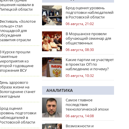
архитектурные
решения назвали в
Брод оценил уровень
Липецкой области
подготовки наблюдателей
в Ростовской области
Фестиваль «Золотое
06 августа, 21:02
кольцо» стал
площадкой для
В Моршанске провели
обсуждения
обучающий семинар для
развития отрасли
общественных
наблюдателей
06 августа, 08:30
В Курске прошли
памятные
Какие партии не участвует
мероприятия ко
в проектах ОП по
второй годовщине
наблюдению и почему?
вторжения ВСУ
05 августа, 10:32
День здорового
образа жизни на
АНАЛИТИКА
Вологодчине станет
ежегодным
Самое главное
последствие
Брод оценил
технологической эпохи
уровень подготовки
06 августа, 14:08
наблюдателей в
Ростовской области
Возможности и