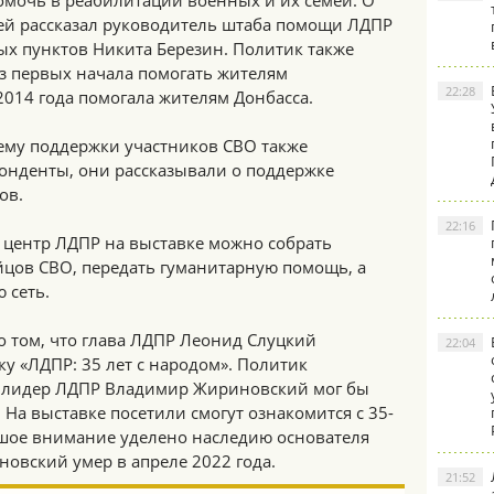
омочь в реабилитации военных и их семей. О
ей рассказал руководитель штаба помощи ЛДПР
х пунктов Никита Березин. Политик также
з первых начала помогать жителям
22:28
2014 года помогала жителям Донбасса.
тему поддержки участников СВО также
нденты, они рассказывали о поддержке
ов.
22:16
 центр ЛДПР на выставке можно собрать
йцов СВО, передать гуманитарную помощь, а
 сеть.
о том, что глава ЛДПР Леонид Слуцкий
22:04
у «ЛДПР: 35 лет с народом». Политик
й лидер ЛДПР Владимир Жириновский мог бы
 На выставке посетили смогут ознакомится с 35-
шое внимание уделено наследию основателя
овский умер в апреле 2022 года.
21:52