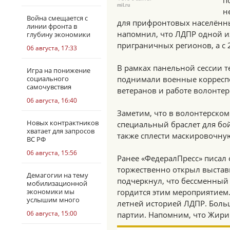
п
mil.ru
н
Война смещается с
для прифронтовых населённы
линии фронта в
напомнил, что ЛДПР одной и
глубину экономики
приграничных регионов, а с 
06 августа, 17:33
В рамках панельной сессии 
Игра на понижение
социального
поднимали военные корреспо
самочувствия
ветеранов и работе волонтер
06 августа, 16:40
Заметим, что в волонтерском
Новых контрактников
специальный браслет для бо
хватает для запросов
также сплести маскировочную
ВС РФ
06 августа, 15:56
Ранее «ФедералПресс» писал 
торжественно открыл выставк
Демагогии на тему
подчеркнул, что бессменны
мобилизационной
экономики мы
гордится этим мероприятием.
услышим много
летней историей ЛДПР. Боль
06 августа, 15:00
партии. Напомним, что Жирин