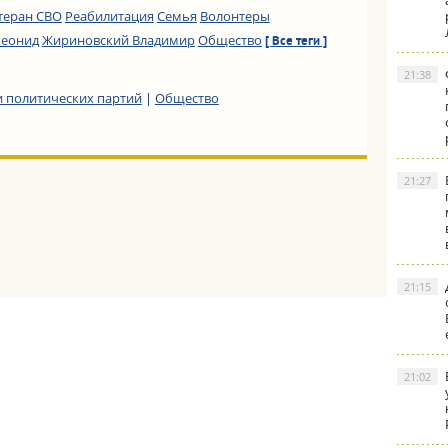
теран СВО
Реабилитация
Семья
Волонтеры
Леонид
Жириновский Владимир
Общество
[ Все теги ]
21:38
 политических партий
|
Общество
21:27
21:15
21:02