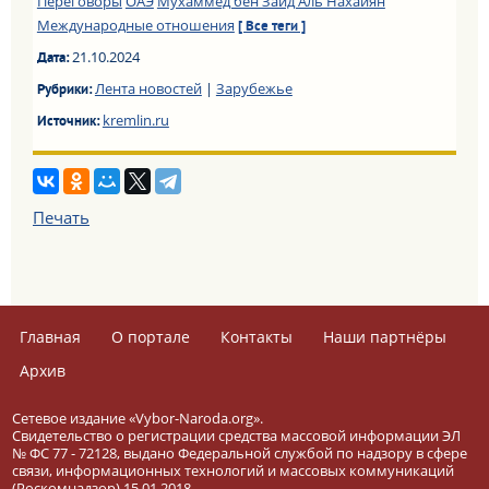
Переговоры
ОАЭ
Мухаммед бен Заид Аль Нахайян
Международные отношения
[ Все теги ]
21.10.2024
Дата:
Лента новостей
|
Зарубежье
Рубрики:
kremlin.ru
Источник:
Печать
Главная
О портале
Контакты
Наши партнёры
Архив
Сетевое издание «Vybor-Naroda.org».
Свидетельство о регистрации средства массовой информации ЭЛ
№ ФС 77 - 72128, выдано Федеральной службой по надзору в сфере
связи, информационных технологий и массовых коммуникаций
(Роскомнадзор) 15.01.2018.