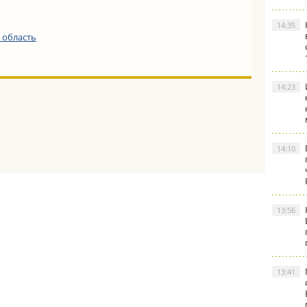
14:35
 область
14:23
14:10
13:56
13:41