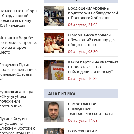
Брод оценил уровень
На местные выборы
подготовки наблюдателей
в Свердловской
в Ростовской области
области выдвинут
06 августа, 21:02
1581 кандидат
В Моршанске провели
Интрига в борьбе
обучающий семинар для
не только за третье,
общественных
но и за второе
наблюдателей
06 августа, 08:30
место
Какие партии не участвует
Владимир Путин
в проектах ОП по
провел совещание с
наблюдению и почему?
членами Совбеза
05 августа, 10:32
РФ
Курская авантюра
АНАЛИТИКА
ВСУ усугубила
положение
Самое главное
противника
последствие
технологической эпохи
Путин обсудил
06 августа, 14:08
ситуацию на
Ближнем Востоке с
Возможности и
президентом ОАЭ