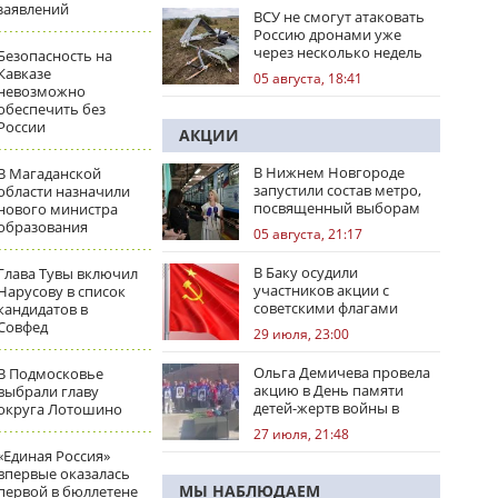
заявлений
ВСУ не смогут атаковать
Россию дронами уже
через несколько недель
Безопасность на
Кавказе
05 августа, 18:41
невозможно
обеспечить без
России
АКЦИИ
В Нижнем Новгороде
В Магаданской
запустили состав метро,
области назначили
посвященный выборам
нового министра
образования
05 августа, 21:17
В Баку осудили
Глава Тувы включил
участников акции с
Нарусову в список
советскими флагами
кандидатов в
Совфед
29 июля, 23:00
Ольга Демичева провела
В Подмосковье
акцию в День памяти
выбрали главу
детей-жертв войны в
округа Лотошино
Донбассе
27 июля, 21:48
«Единая Россия»
впервые оказалась
МЫ НАБЛЮДАЕМ
первой в бюллетене