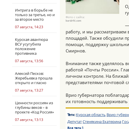
О
Интрига в борьбе не
г
только за третье, но и
Фото с сайта:
за второе место
kursk46.com
—
07 августа, 14:23
работу, и мы рассматриваем
площадей. Также обсудили п
Курская авантюра
ВСУ усугубила
помощи, поддержку школьни
положение
Смирнов.
противника
07 августа, 13:56
Внимание также уделялось в
работой «Почты России». Гла
Алексей Песков:
личном контроле. На ближай
Жеребьевка прошла
представителями почтовой с
открыто и гласно
07 августа, 13:27
Врио губернатора поблагодар
их готовность поддерживать
Ценности россиян из
глубины веков – в
проекте «Код Россия»
Курская область
Врио губер
Теги:
07 августа, 13:13
Депутат
Стенякина Екатерина
Гос
Все теги ]