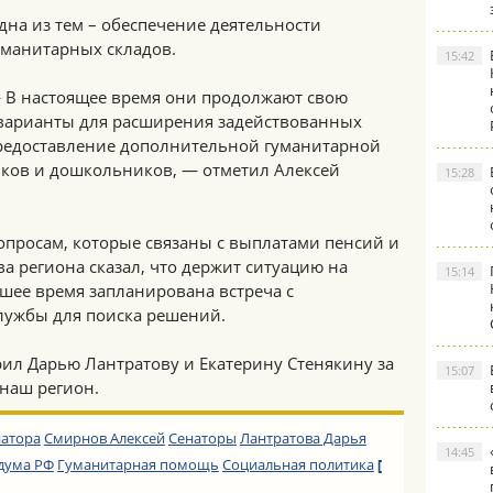
дна из тем – обеспечение деятельности
уманитарных складов.
15:42
 В настоящее время они продолжают свою
 варианты для расширения задействованных
редоставление дополнительной гуманитарной
ков и дошкольников, — отметил Алексей
15:28
опросам, которые связаны с выплатами пенсий и
ва региона сказал, что держит ситуацию на
15:14
шее время запланирована встреча с
лужбы для поиска решений.
ил Дарью Лантратову и Екатерину Стенякину за
15:07
 наш регион.
натора
Смирнов Алексей
Сенаторы
Лантратова Дарья
14:45
дума РФ
Гуманитарная помощь
Социальная политика
[