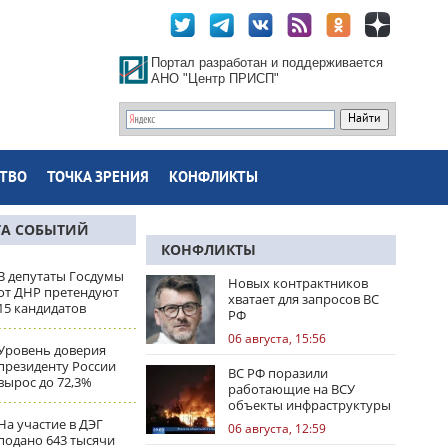
Портал разработан и поддерживается
АНО "Центр ПРИСП"
ТВО
ТОЧКА ЗРЕНИЯ
КОНФЛИКТЫ
ТА СОБЫТИЙ
КОНФЛИКТЫ
В депутаты Госдумы
Новых контрактников
от ДНР претендуют
хватает для запросов ВС
15 кандидатов
РФ
06 августа, 15:56
Уровень доверия
президенту России
ВС РФ поразили
вырос до 72,3%
работающие на ВСУ
объекты инфраструктуры
и центры логистики
На участие в ДЭГ
06 августа, 12:59
подано 643 тысячи