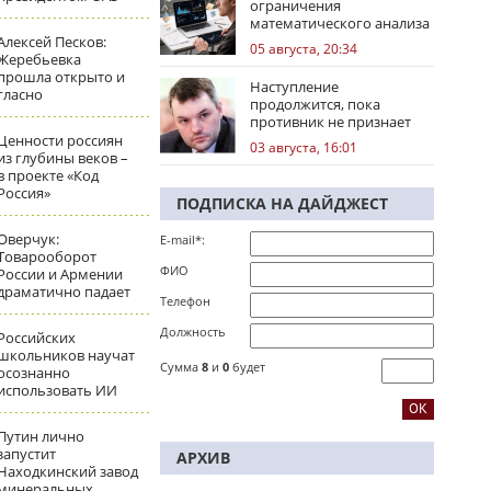
ограничения
математического анализа
избирательных кампаний
Алексей Песков:
05 августа, 20:34
Жеребьевка
прошла открыто и
Наступление
гласно
продолжится, пока
противник не признает
стратегическое
Ценности россиян
03 августа, 16:01
поражение
из глубины веков –
в проекте «Код
Россия»
ПОДПИСКА НА ДАЙДЖЕСТ
Оверчук:
E-mail*:
Товарооборот
ФИО
России и Армении
драматично падает
Телефон
Должность
Российских
школьников научат
Сумма
8
и
0
будет
осознанно
использовать ИИ
Путин лично
запустит
АРХИВ
Находкинский завод
минеральных