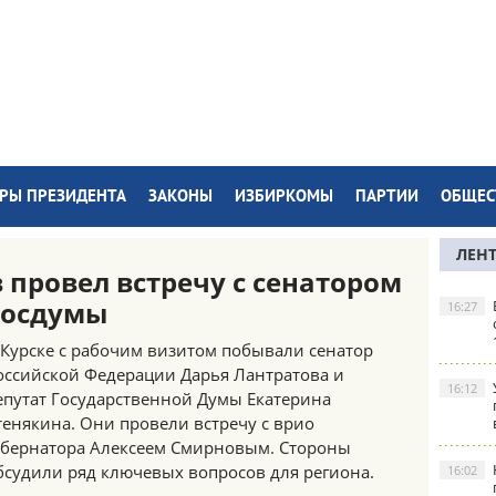
РЫ ПРЕЗИДЕНТА
ЗАКОНЫ
ИЗБИРКОМЫ
ПАРТИИ
ОБЩЕС
ЛЕН
 провел встречу с сенатором
Госдумы
16:27
 Курске с рабочим визитом побывали сенатор
оссийской Федерации Дарья Лантратова и
16:12
епутат Государственной Думы Екатерина
тенякина. Они провели встречу с врио
убернатора Алексеем Смирновым. Стороны
бсудили ряд ключевых вопросов для региона.
16:02