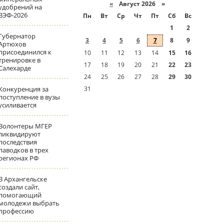
«
Август 2026 »
удобрений на
ВЭФ-2026
Пн
Вт
Ср
Чт
Пт
Сб
Вс
1
2
Губернатор
3
4
5
6
7
8
9
Артюхов
присоединился к
10
11
12
13
14
15
16
тренировке в
17
18
19
20
21
22
23
Салехарде
24
25
26
27
28
29
30
Конкуренция за
31
поступление в вузы
усиливается
Волонтеры МГЕР
ликвидируют
последствия
паводков в трех
регионах РФ
В Архангельске
создали сайт,
помогающий
молодежи выбрать
профессию