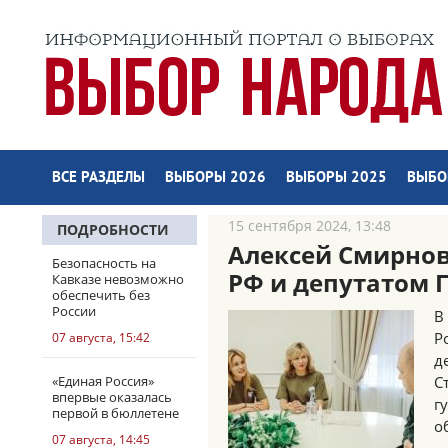
ВСЕ РАЗДЕЛЫ
ВЫБОРЫ 2026
ВЫБОРЫ 2025
ВЫБО
15 сентября 2024, 13:48
ПОДРОБНОСТИ
Алексей Смирнов
Безопасность на
РФ и депутатом 
Кавказе невозможно
обеспечить без
России
В
Р
07 августа, 15:42
д
«Единая Россия»
С
впервые оказалась
г
первой в бюллетене
о
07 августа, 14:45