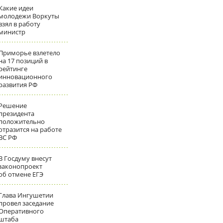
Какие идеи
молодежи Воркуты
взял в работу
министр
Приморье взлетело
на 17 позиций в
рейтинге
инновационного
развития РФ
Решение
президента
положительно
отразится на работе
ВС РФ
В Госдуму внесут
законопроект
об отмене ЕГЭ
Глава Ингушетии
провел заседание
Оперативного
штаба