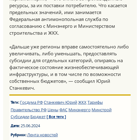
ресурсы, за их поставки потребителю. Что касается
предельных значений, ими занимается
Федеральная антимонопольная служба по
согласованию с Минэнерго и Министерством
строительства и ЖКХ.
«Дальше уже регионы вправе самостоятельно либо
увеличивать, либо уменьшать, предоставлять
субсидии для отдельных категорий, опираясь на
фактическое состояние жизнеобеспечивающей
инфраструктуры, и в том числе по возможности
собственных бюджетов», — сообщил Юрий
Станкевич.
Госдума РФ
Станкевич Юрий
ЖКХ
Тарифы
Теги:
Правительство РФ
Цены
ФАС
Минэнерго
Минстрой
Субсидии
Бюджет
[ Все теги ]
25.06.2024
Дата:
Лента новостей
Рубрики: