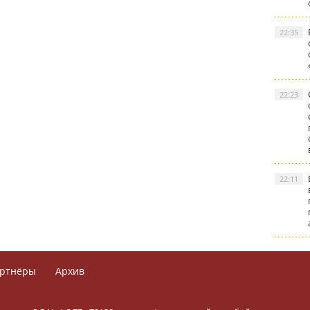
22:35
22:23
22:11
ртнёры
Архив