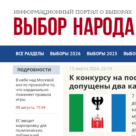
ВСЕ РАЗДЕЛЫ
ВЫБОРЫ 2026
ВЫБОРЫ 2025
ВЫБО
13 марта 2024, 22:19
ПОДРОБНОСТИ
К конкурсу на по
В небе над Москвой
допущены два к
могло произойти то,
что кардинально
поменяет правила
7
игры
д
08 августа, 15:54
к
м
ЕС вводит
к
маркировку для
д
политических
публикаций