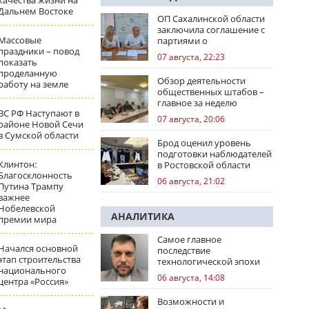
качества жизни на
Дальнем Востоке
ОП Сахалинской области
заключила соглашение с
Массовые
партиями о
праздники – повод
сотрудничестве на
07 августа, 22:23
показать
выборах
проделанную
Обзор деятельности
работу на земле
общественных штабов –
главное за неделю
ВС РФ Наступают в
07 августа, 20:06
районе Новой Сечи
в Сумской области
Брод оценил уровень
подготовки наблюдателей
Клинтон:
в Ростовской области
Благосклонность
06 августа, 21:02
Путина Трампу
важнее
Нобелевской
АНАЛИТИКА
премии мира
Самое главное
Начался основной
последствие
этап строительства
технологической эпохи
национального
06 августа, 14:08
центра «Россия»
Возможности и