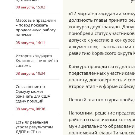
у
08 августа, 15:02
«12 марта на заседании кон
должность главы принято реш
Массовые праздники
– повод показать
конкурса двух граждан. Допу
проделанную работу
приобрели статус участников
на земле
допуске к участию в конкурсе
08 августа, 14:11
документов», - рассказал ми
развитию Корякского округа 
История кандидата
Куликова – не ошибка
системы
Конкурс проводится в два эт
представленных участниками
08 августа, 10:34
полноту, достоверность и со
второй этап - в форме собесе
Соглашение по
Ормузу может
означать для США
Первый этап конкурса пройде
сдачу позиций
08 августа, 08:36
Напомним, решение представ
района о назначении конкурс
Есть ли реальная
муниципального образования
угроза результатам
ЛДПР и СР на
полномочий главы Тигильско