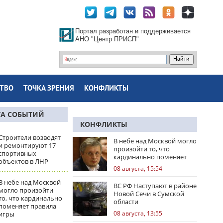
Портал разработан и поддерживается
АНО "Центр ПРИСП"
ТВО
ТОЧКА ЗРЕНИЯ
КОНФЛИКТЫ
ТА СОБЫТИЙ
КОНФЛИКТЫ
Строители возводят
В небе над Москвой могло
и ремонтируют 17
произойти то, что
спортивных
кардинально поменяет
объектов в ЛНР
правила игры
08 августа, 15:54
В небе над Москвой
ВС РФ Наступают в районе
могло произойти
Новой Сечи в Сумской
то, что кардинально
области
поменяет правила
08 августа, 13:55
игры