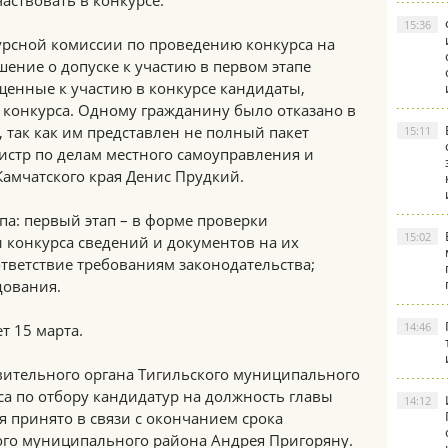
частвовать в конкурсе.
15:36
курсной комиссии по проведению конкурса на
ение о допуске к участию в первом этапе
щенные к участию в конкурсе кандидаты,
 конкурса. Одному гражданину было отказано в
, так как им представлен не полный пакет
15:11
нистр по делам местного самоуправления и
Камчатского края Денис Прудкий.
апа: первый этап – в форме проверки
15:02
 конкурса сведений и документов на их
ответствие требованиям законодательства;
дования.
14:46
т 15 марта.
ительного органа Тигильского муниципального
а по отбору кандидатур на должность главы
14:12
 принято в связи с окончанием срока
го муниципального района Андрея Пригоряну.