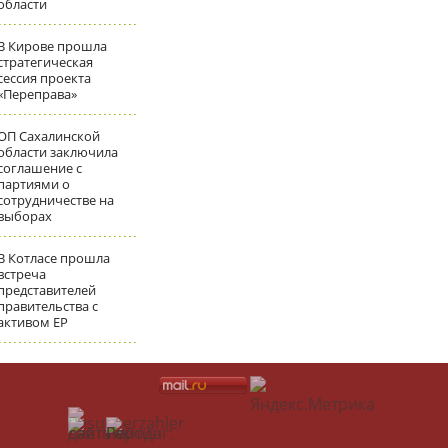
области
В Кирове прошла
стратегическая
сессия проекта
«Переправа»
ОП Сахалинской
области заключила
соглашение с
партиями о
сотрудничестве на
выборах
В Котласе прошла
встреча
представителей
правительства с
активом ЕР