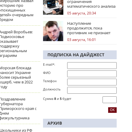
Мирошник назвал
ограничения
историю про
математического анализа
«похищенных
избирательных кампаний
05 августа, 20:34
детей» очередным
бредом
Наступление
продолжится, пока
Андрей Воробьев:
противник не признает
Подмосковье
стратегическое
03 августа, 16:01
оказывает
поражение
поддержку
региональным
ПОДПИСКА НА ДАЙДЖЕСТ
аграриям
E-mail*:
Морская блокада
наносит Украине
ФИО
более серьезный
Телефон
ущерб, чем в 2022
году
Должность
Поздравление
Сумма
8
и
5
будет
губернатора
Приморского края с
Днем
физкультурника
АРХИВ
Школьники из РФ