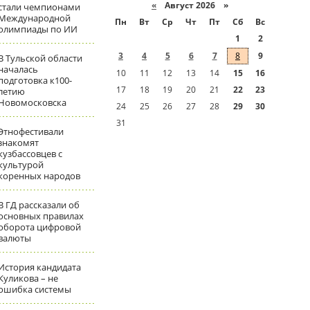
«
Август 2026 »
стали чемпионами
Международной
Пн
Вт
Ср
Чт
Пт
Сб
Вс
олимпиады по ИИ
1
2
3
4
5
6
7
8
9
В Тульской области
началась
10
11
12
13
14
15
16
подготовка к100-
17
18
19
20
21
22
23
летию
Новомосковска
24
25
26
27
28
29
30
31
Этнофестивали
знакомят
кузбассовцев с
культурой
коренных народов
В ГД рассказали об
основных правилах
оборота цифровой
валюты
История кандидата
Куликова – не
ошибка системы