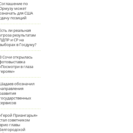
Соглашение по
Ормузу может
означать для США
сдачу позиций
Есть ли реальная
угроза результатам
ЛДПР и СР на
выборах в Госдуму?
В Сочи открылась
фотовыставка
«Посмотри в глаза
героям»
Шадаев обозначил
направления
развития
государственных
сервисов
«Герой Приангарья»
стал советником
врио главы
Белгородской