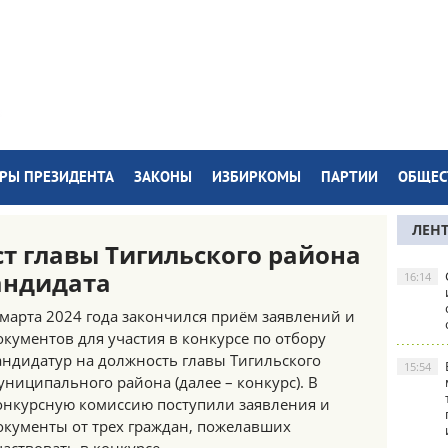
РЫ ПРЕЗИДЕНТА
ЗАКОНЫ
ИЗБИРКОМЫ
ПАРТИИ
ОБЩЕС
ЛЕН
ст главы Тигильского района
андидата
16:14
 марта 2024 года закончился приём заявлений и
окументов для участия в конкурсе по отбору
андидатур на должность главы Тигильского
15:54
униципального района (далее – конкурс). В
онкурсную комиссию поступили заявления и
окументы от трех граждан, пожелавших