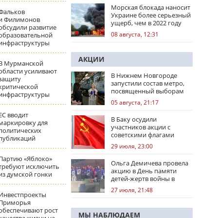
Морская блокада наносит
Фальков
Украине более серьезный
и Филимонов
ущерб, чем в 2022 году
обсудили развитие
08 августа, 12:31
образовательной
инфраструктуры
АКЦИИ
В Мурманской
области усиливают
В Нижнем Новгороде
защиту
запустили состав метро,
критической
посвященный выборам
инфраструктуры
05 августа, 21:17
ЕС вводит
В Баку осудили
маркировку для
участников акции с
политических
советскими флагами
публикаций
29 июля, 23:00
Партию «Яблоко»
Ольга Демичева провела
требуют исключить
акцию в День памяти
из думской гонки
детей-жертв войны в
Донбассе
27 июля, 21:48
Инвестпроекты
Приморья
обеспечивают рост
МЫ НАБЛЮДАЕМ