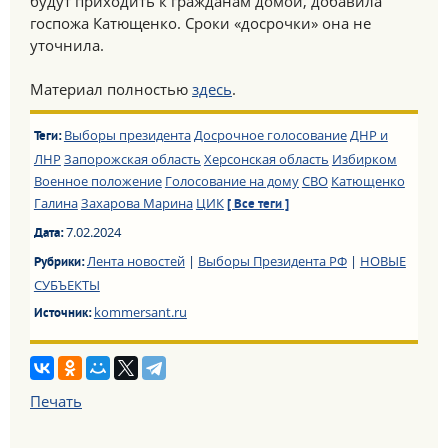
будут приходить к гражданам домой, добавила
госпожа Катющенко. Сроки «досрочки» она не
уточнила.
Материал полностью
здесь
.
Выборы президента
Досрочное голосование
ДНР и
Теги:
ЛНР
Запорожская область
Херсонская область
Избирком
Военное положение
Голосование на дому
СВО
Катющенко
Галина
Захарова Марина
ЦИК
[ Все теги ]
7.02.2024
Дата:
Лента новостей
|
Выборы Президента РФ
|
НОВЫЕ
Рубрики:
СУБЪЕКТЫ
kommersant.ru
Источник:
Печать