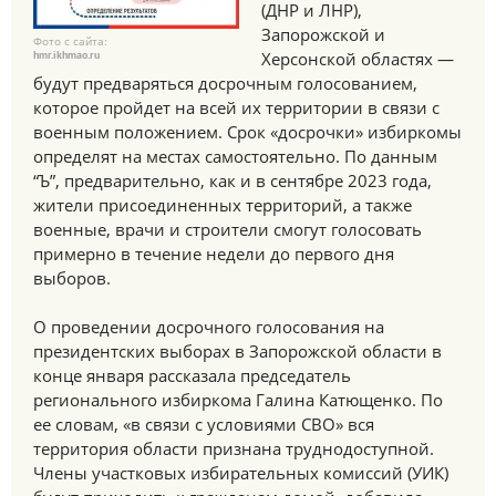
(ДНР и ЛНР),
Запорожской и
Фото с сайта:
Херсонской областях —
hmr.ikhmao.ru
будут предваряться досрочным голосованием,
которое пройдет на всей их территории в связи с
военным положением. Срок «досрочки» избиркомы
определят на местах самостоятельно. По данным
“Ъ”, предварительно, как и в сентябре 2023 года,
жители присоединенных территорий, а также
военные, врачи и строители смогут голосовать
примерно в течение недели до первого дня
выборов.
О проведении досрочного голосования на
президентских выборах в Запорожской области в
конце января рассказала председатель
регионального избиркома Галина Катющенко. По
ее словам, «в связи с условиями СВО» вся
территория области признана труднодоступной.
Члены участковых избирательных комиссий (УИК)