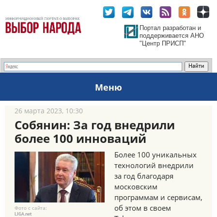
Портал разработан и
поддерживается АНО
"Центр ПРИСП"
Меню
26 марта 2023, 10:30
Собянин: За год внедрили
более 100 инноваций
Более 100 уникальных
технологий внедрили
за год благодаря
московским
программам и сервисам,
об этом в своем
Фото с сайта:
LIGA.net