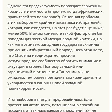
Однако эта предсказуемость порождает серьёзный
кризис легитимности (впрочем, когда африканских
правителей это волновало?). Основная проблема
этих выборов — крайне низкая явка избирателей,
которая, как ожидается, на этот раз будет ещё ниже,
менее 50%. В ином контексте такой фактор стал бы
поводом для жёсткой международной критики, но,
как мы все знаем, западные государства склонны
применять избирательный подход, несмотря на то,
что Chadema неоднократно просила
международное сообщество обратить внимание к
ситуации в стране. Поэтому санкций или
ограничений в отношении Танзании мы не
ожидаем, тем более президент там - женщина, что
укладывается в каноны новой западной
политкорректности.
Итог выборов выглядит предрешённым. Если
протестная активность, потенциально способная
исходить от так называемого «поколения Z», не