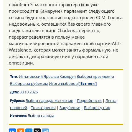
приобретёт массового характера (как уже
происходит в Камеруне), парламент следующего
созыва будет полностью подконтролен CCM. Голоса
недовольных, оставшихся без своего главного
представителя в лице Chadema, вероятно,
перераспределятся в пользу менее
маргинализированной парламентской партии ACT-
Wazalendo, которая может занять формальную, но
де-факто декоративную нишу парламентской
оппозиции.
Игнатовский Ярослав
Камерун
Выборы президента
Теги:
Выборы за рубежом
Итоги выборов
[ Все теги ]
30.10.2025
Дата:
Выбор народа: эксклюзив
|
Подробности
|
Лента
Рубрики:
новостей
|
Точка зрения
|
Зарубежье
|
Выборы у них
Выбор народа
Источник: