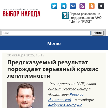
Портал разработан и
поддерживается АНО
"Центр ПРИСП"
Меню
30 октября 2025, 10:19
Предсказуемый результат
порождает серьезный кризис
легитимности
Член правления РАПК, глава
аналитического центра
«Политген»
Ярослав
Игнатовский
– о всеобщих
выборах в Камеруне
.