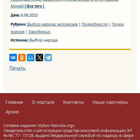
Милей
[ Все теги ]
6.08.2025
Дата:
Выбор народа: эксклюзив
|
Подробности
|
Точка
Рубрики:
зрения
|
Зарубежье
Выбор народа
Источник:
Печать
Главная
О портале
Контакты
Наши партнёры
Архив
Сетевое издание «Vybor-Naroda.org».
Свидетельство о регистрации средства массовой информации ЭЛ
№ ФС 77 - 72128, выдано Федеральной службой по надзору в сфере