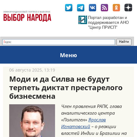
Портал разработан и
поддерживается АНО
"Центр ПРИСП"
Меню
06 августа 2025, 13:19
Моди и да Силва не будут
терпеть диктат престарелого
бизнесмена
Член правления РАПК, глава
аналитического центра
«Политген»
Ярослав
Игнатовский
– о реакции
властей Индии и Бразилии на