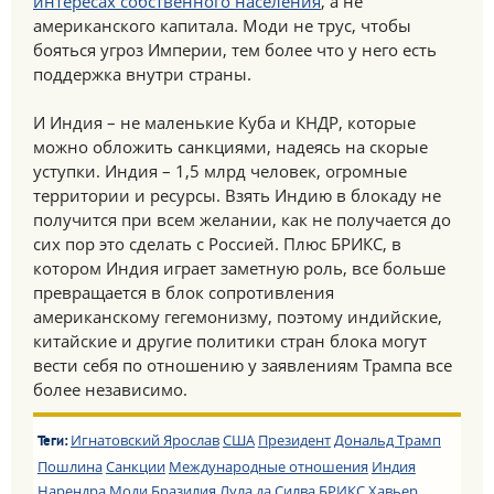
интересах собственного населения
, а не
американского капитала. Моди не трус, чтобы
бояться угроз Империи, тем более что у него есть
поддержка внутри страны.
И Индия – не маленькие Куба и КНДР, которые
можно обложить санкциями, надеясь на скорые
уступки. Индия – 1,5 млрд человек, огромные
территории и ресурсы. Взять Индию в блокаду не
получится при всем желании, как не получается до
сих пор это сделать с Россией. Плюс БРИКС, в
котором Индия играет заметную роль, все больше
превращается в блок сопротивления
американскому гегемонизму, поэтому индийские,
китайские и другие политики стран блока могут
вести себя по отношению у заявлениям Трампа все
более независимо.
Игнатовский Ярослав
США
Президент
Дональд Трамп
Теги:
Пошлина
Санкции
Международные отношения
Индия
Нарендра Моди
Бразилия
Лула да Силва
БРИКС
Хавьер